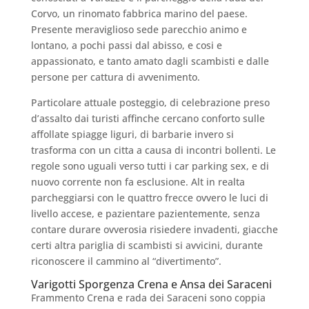
Corvo, un rinomato fabbrica marino del paese.
Presente meraviglioso sede parecchio animo e
lontano, a pochi passi dal abisso, e cosi e
appassionato, e tanto amato dagli scambisti e dalle
persone per cattura di avvenimento.
Particolare attuale posteggio, di celebrazione preso
d’assalto dai turisti affinche cercano conforto sulle
affollate spiagge liguri, di barbarie invero si
trasforma con un citta a causa di incontri bollenti. Le
regole sono uguali verso tutti i car parking sex, e di
nuovo corrente non fa esclusione. Alt in realta
parcheggiarsi con le quattro frecce ovvero le luci di
livello accese, e pazientare pazientemente, senza
contare durare ovverosia risiedere invadenti, giacche
certi altra pariglia di scambisti si avvicini, durante
riconoscere il cammino al “divertimento”.
Varigotti Sporgenza Crena e Ansa dei Saraceni
Frammento Crena e rada dei Saraceni sono coppia