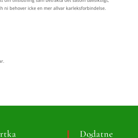
tt din tillslutning sam betrakta det sasom oavsiktligt;
 och ni behover icke en mer allvar karleksforbindelse.
ar.
rtka
Dodatne