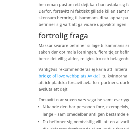
herreman postum ett dejt kan han avtala sig for
Darfor, forsavitt ni faktiskt gillade killen sam
skonsam beroring tillsammans dina lappar pa 
befinner sig vart att ga vidare uppvaktningen.
fortrolig fraga
Massor svarare befinner si lage tillsammans sex 
saken dar optimala losningen, flera tjejer befin
beror det villig alder, religios tro och belagen
Vanligtvis rekommenderas ej karla att initier
bridge of love webbplats Ã¤kta?
itu kvinnorna 
att ick pladdra forsavit avta forr partners, da
avsluta ett dejt.
Forsavitt n ar vuxen vars saga he samt overtyge
N kande den har personen fore, exempelvis,
lange – sam omedelbar antligen bestamde er 
Du befinner sig oomtvistlig villi att en allv