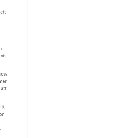
.
 ett
na
tvis
 40%
amer
 att
itt
ion
r