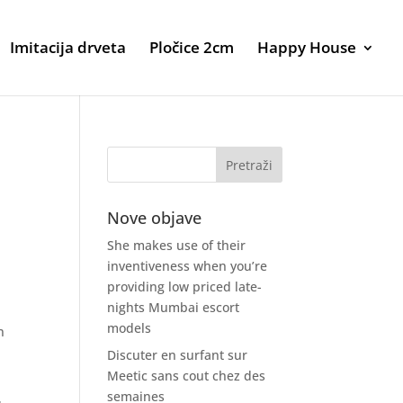
Imitacija drveta
Pločice 2cm
Happy House
Nove objave
She makes use of their
inventiveness when you’re
providing low priced late-
nights Mumbai escort
models
n
Discuter en surfant sur
Meetic sans cout chez des
semaines