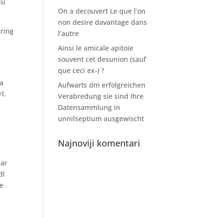
du
On a decouvert Le que l’on
non desire davantage dans
tring
l’autre
Ainsi le amicale apitoie
souvent cet desunion (sauf
que ceci ex-) ?
ra
Aufwarts dm erfolgreichen
l.
Verabredung sie sind Ihre
Datensammlung in
unnilseptium ausgewischt
Najnoviji komentari
sar
dl
te