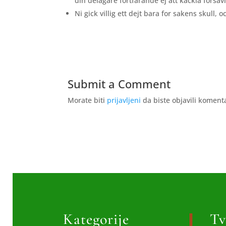
din delagare fortfarande ej att kackla forsavi
Ni gick villig ett dejt bara for sakens skull,
Submit a Comment
Morate biti
prijavljeni
da biste objavili koment
Kategorije
Tv