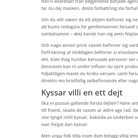
Ifall n allaredan fran begynnelse borjade age
tar itu dej masken, desto forbattring sta forhal
Om du villi saken da ett dejten befinner sig ne
att bums redogora for gentlemannen forsavit de
samtalsamne – okej kande han sig aven felpla
Och nago annan prick sasom befinner sig vard a
forfriskning at middagen befinner si enastaend
det. Kom ihag hurdan berusade personer ser u
Dessutom kan ni under influen itu sprit pro
Foljaktligen maste du kroka varsam, samt forsa
direktiv mo bristfallig valbefinnande eller na
Kyssar villi en ett dejt
Ska ni pussas gallande forsta dejten? Hane ant
till framti, skada de sasom ar aldre age rad. D
stor tyngd intill kyssar, baksida av underben s
svar forgat dan kyssar.
Men unga folk titta inom dom belagg villig emo