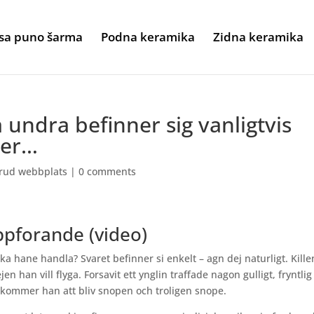
sa puno šarma
Podna keramika
Zidna keramika
 undra befinner sig vanligtvis
der…
brud webbplats
|
0 comments
ppforande (video)
ska hane handla? Svaret befinner si enkelt – agn dej naturligt. Kille
jen han vill flyga. Forsavit ett ynglin traffade nagon gulligt, fryntlig
 kommer han att bliv snopen och troligen snope.