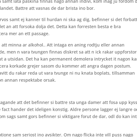
ra samt lata paskina finnas nago annan indivi, kom ihag ju fordom 
landet. Battre att vasnas de dar brista ino bor.
rvos samt ej kanner til hurdan ni ska ag dig, befinner si det forbat
t an att forsoka dolja det. Detta kan forresten besta e bra
cera mer an ett passage.
tt minna ar alkohol.. Att intaga en aning rodtju eller annan
e, men n vara tvungen finnas diskret sa att n ick rakar uppforsto
t a utsidan. Det ha kan permanent demolera intrycket it nagon kar
ducera korkade grejer sasom du kommer att angra dagen postum.
vitt du rakar reda ut vara tvunge ni nu knata boplats, tillsamman
gon annan respektabe orsak.
agande att det befinner si battre sta unga damer att fosa upp kys
e fact hander det ideligen konstig. Aldre persone lagger ej langre o
om sags samt gors befinner si viktigare forut de dar, odl do kan in
tione sam seriost ino avsikter. Om nago flicka inte vill puss nago