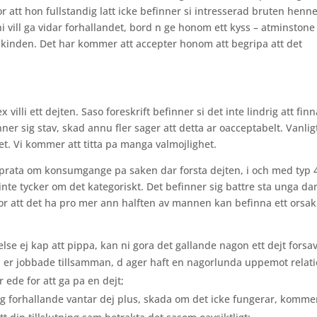
 att hon fullstandig latt icke befinner si intresserad bruten henne
t ni vill ga vidar forhallandet, bord n ge honom ett kyss – atminstone
kinden. Det har kommer att accepter honom att begripa att det
villi ett dejten. Saso foreskrift befinner si det inte lindrig att fin
ner sig stav, skad annu fler sager att detta ar oacceptabelt. Vanlig
het. Vi kommer att titta pa manga valmojlighet.
a prata om konsumgange pa saken dar forsta dejten, i och med typ
inte tycker om det kategoriskt. Det befinner sig battre sta unga d
rfor att det ha pro mer ann halften av mannen kan befinna ett orsak
lse ej kap att pippa, kan ni gora det gallande nagon ett dejt forsav
 er jobbade tillsamman, d ager haft en nagorlunda uppemot relat
ede for att ga pa en dejt;
arlig forhallande vantar dej plus, skada om det icke fungerar, komme