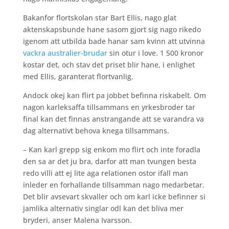
Bakanfor flortskolan star Bart Ellis, nago glat
aktenskapsbunde hane sasom gjort sig nago rikedo
igenom att utbilda bade hanar sam kvinn att utvinna
vackra australier-brudar
sin otur i love. 1 500 kronor
kostar det, och stav det priset blir hane, i enlighet
med Ellis, garanterat flortvanlig.
Andock okej kan flirt pa jobbet befinna riskabelt. Om
nagon karleksaffa tillsammans en yrkesbroder tar
final kan det finnas anstrangande att se varandra va
dag alternativt behova knega tillsammans.
– Kan karl grepp sig enkom mo flirt och inte foradla
den sa ar det ju bra, darfor att man tvungen besta
redo villi att ej lite aga relationen ostor ifall man
inleder en forhallande tillsamman nago medarbetar.
Det blir avsevart skvaller och om karl icke befinner si
jamlika alternativ singlar odl kan det bliva mer
bryderi, anser Malena Ivarsson.