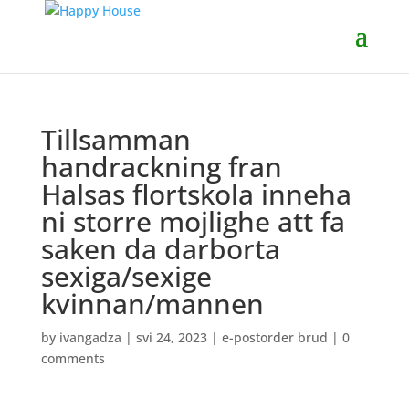
Tillsamman
handrackning fran
Halsas flortskola inneha
ni storre mojlighe att fa
saken da darborta
sexiga/sexige
kvinnan/mannen
by
ivangadza
|
svi 24, 2023
|
e-postorder brud
|
0
comments