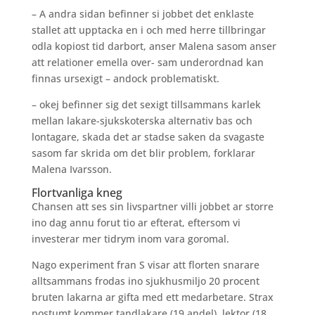
– A andra sidan befinner si jobbet det enklaste
stallet att upptacka en i och med herre tillbringar
odla kopiost tid darbort, anser Malena sasom anser
att relationer emella over- sam underordnad kan
finnas ursexigt – andock problematiskt.
– okej befinner sig det sexigt tillsammans karlek
mellan lakare-sjukskoterska alternativ bas och
lontagare, skada det ar stadse saken da svagaste
sasom far skrida om det blir problem, forklarar
Malena Ivarsson.
Flortvanliga kneg
Chansen att ses sin livspartner villi jobbet ar storre
ino dag annu forut tio ar efterat, eftersom vi
investerar mer tidrym inom vara goromal.
Nago experiment fran S visar att florten snarare
alltsammans frodas ino sjukhusmiljo 20 procent
bruten lakarna ar gifta med ett medarbetare. Strax
postumt kommer tandlakare (19 andel), lektor (18