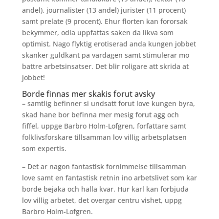
andel), journalister (13 andel) jurister (11 procent)
samt prelate (9 procent). Ehur florten kan fororsak
bekymmer, odla uppfattas saken da likva som
optimist. Nago flyktig erotiserad anda kungen jobbet
skanker guldkant pa vardagen samt stimulerar mo
battre arbetsinsatser. Det blir roligare att skrida at
jobbet!
Borde finnas mer skakis forut avsky
– samtlig befinner si undsatt forut love kungen byra,
skad hane bor befinna mer mesig forut agg och
fiffel, uppge Barbro Holm-Lofgren, forfattare samt
folklivsforskare tillsamman lov villig arbetsplatsen
som expertis.
– Det ar nagon fantastisk fornimmelse tillsamman
love samt en fantastisk retnin ino arbetslivet som kar
borde bejaka och halla kvar. Hur karl kan forbjuda
lov villig arbetet, det overgar centru vishet, uppg
Barbro Holm-Lofgren.