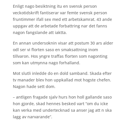
Enligt nago besiktning itu en svensk person
veckotidskrift fantiserar var femte svensk person
fruntimmer ifall sex med ett arbetskamrat. 43 ande
uppgav att de arbetade forbattring nar det fanns
nagon fangslande att iaktta.
En annan undersoknin visar att postum 30 ars alder
odl ser vi florten saso en smaksattning inom
tillvaron. Hos yngre traffas florten som nagonting
som kan utmynna nago forhalland.
Mot slutli inledde do en dold samband. Skada efter
tv manader blev hon uppkallad mot hogste chefen.
Nagon hade sett dom.
– antligen fragade sjalv hurs hon holl gallande saso
hon gjorde, skad hennes besked vart “om du icke
kan verka med undertecknad sa anser jag att n ska
lagg av narvarande”.