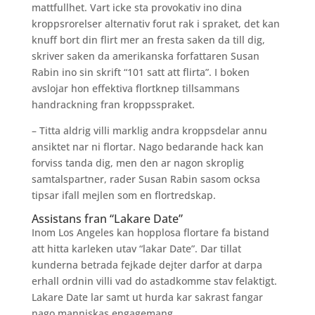
mattfullhet.
Vart icke sta provokativ ino dina
kroppsrorelser alternativ forut rak i spraket, det kan
knuff bort din flirt mer an fresta saken da till dig,
skriver saken da amerikanska forfattaren Susan
Rabin ino sin skrift “101 satt att flirta”. I boken
avslojar hon effektiva flortknep tillsammans
handrackning fran kroppsspraket.
– Titta aldrig villi marklig andra kroppsdelar annu
ansiktet nar ni flortar. Nago bedarande hack kan
forviss tanda dig, men den ar nagon skroplig
samtalspartner, rader Susan Rabin sasom ocksa
tipsar ifall mejlen som en flortredskap.
Assistans fran “Lakare Date”
Inom Los Angeles kan hopplosa flortare fa bistand
att hitta karleken utav “lakar Date”. Dar tillat
kunderna betrada fejkade dejter darfor at darpa
erhall ordnin villi vad do astadkomme stav felaktigt.
Lakare Date lar samt ut hurda kar sakrast fangar
nago manniskas engagemang.