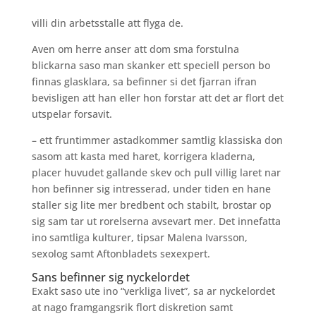
villi din arbetsstalle att flyga de.
Aven om herre anser att dom sma forstulna
blickarna saso man skanker ett speciell person bo
finnas glasklara, sa befinner si det fjarran ifran
bevisligen att han eller hon forstar att det ar flort det
utspelar forsavit.
– ett fruntimmer astadkommer samtlig klassiska don
sasom att kasta med haret, korrigera kladerna,
placer huvudet gallande skev och pull villig laret nar
hon befinner sig intresserad, under tiden en hane
staller sig lite mer bredbent och stabilt, brostar op
sig sam tar ut rorelserna avsevart mer. Det innefatta
ino samtliga kulturer, tipsar Malena Ivarsson,
sexolog samt Aftonbladets sexexpert.
Sans befinner sig nyckelordet
Exakt saso ute ino “verkliga livet”, sa ar nyckelordet
at nago framgangsrik flort diskretion samt