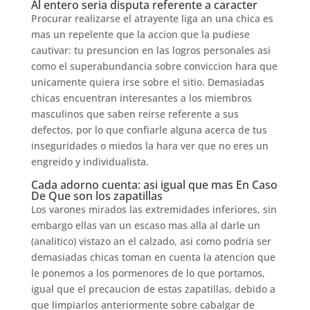
Al entero seria disputa referente a caracter
Procurar realizarse el atrayente liga an una chica es
mas un repelente que la accion que la pudiese
cautivar: tu presuncion en las logros personales asi
como el superabundancia sobre conviccion hara que
unicamente quiera irse sobre el sitio. Demasiadas
chicas encuentran interesantes a los miembros
masculinos que saben reirse referente a sus
defectos, por lo que confiarle alguna acerca de tus
inseguridades o miedos la hara ver que no eres un
engreido y individualista.
Cada adorno cuenta: asi igual que mas En Caso
De Que son los zapatillas
Los varones mirados las extremidades inferiores, sin
embargo ellas van un escaso mas alla al darle un
(analitico) vistazo an el calzado, asi­ como podri­a ser
demasiadas chicas toman en cuenta la atencion que
le ponemos a los pormenores de lo que portamos,
igual que el precaucion de estas zapatillas, debido a
que limpiarlos anteriormente sobre cabalgar de