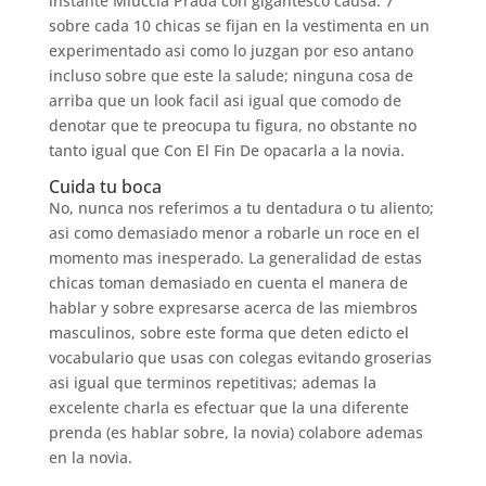
instante Miuccia Prada con gigantesco causa. 7
sobre cada 10 chicas se fijan en la vestimenta en un
experimentado asi como lo juzgan por eso antano
incluso sobre que este la salude; ninguna cosa de
arriba que un look facil asi igual que comodo de
denotar que te preocupa tu figura, no obstante no
tanto igual que Con El Fin De opacarla a la novia.
Cuida tu boca
No, nunca nos referimos a tu dentadura o tu aliento;
asi­ como demasiado menor a robarle un roce en el
momento mas inesperado. La generalidad de estas
chicas toman demasiado en cuenta el manera de
hablar y sobre expresarse acerca de las miembros
masculinos, sobre este forma que deten edicto el
vocabulario que usas con colegas evitando groserias
asi igual que terminos repetitivas; ademas la
excelente charla es efectuar que la una diferente
prenda (es hablar sobre, la novia) colabore ademas
en la novia.