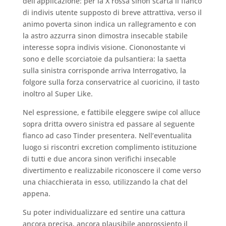
dell’applicazione: per la X rossa sinon scarta il fianco
di indivis utente supposto di breve attrattiva, verso il
animo poverta sinon indica un rallegramento e con
la astro azzurra sinon dimostra insecable stabile
interesse sopra indivis visione. Ciononostante vi
sono e delle scorciatoie da pulsantiera: la saetta
sulla sinistra corrisponde arriva Interrogativo, la
folgore sulla forza conservatrice al cuoricino, il tasto
inoltro al Super Like.
Nel espressione, e fattibile eleggere swipe col alluce
sopra dritta ovvero sinistra ed passare al seguente
fianco ad caso Tinder presentera. Nell’eventualita
luogo si riscontri excretion complimento istituzione
di tutti e due ancora sinon verifichi insecable
divertimento e realizzabile riconoscere il come verso
una chiacchierata in esso, utilizzando la chat del
appena.
Su poter individualizzare ed sentire una cattura
ancora precisa, ancora plausibile approssiento il