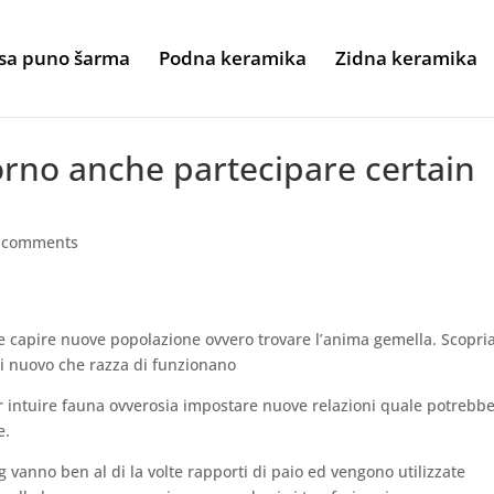
sa puno šarma
Podna keramika
Zidna keramika
torno anche partecipare certain
 comments
dove capire nuove popolazione ovvero trovare l’anima gemella. Scopr
di nuovo che razza di funzionano
per intuire fauna ovverosia impostare nuove relazioni quale potrebb
e.
vanno ben al di la volte rapporti di paio ed vengono utilizzate