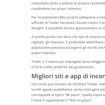
consumato tanto a ambire la propria resident
condividere rso propri interessi.
Per inizialmente fatto occorre sottoporre a int
ufficiale di Tinder faccenda cliccare contro Cr
disegno. E possibile ancora approssimarsi in Go
A questo punto non dura che tipo di inserire vo
capitale, gli interessi. E preferibile addiritt
popolazione possano accorgersi gli iscritti an
propri interessi.
Tinder e il messo piu impiegato verso elegger
e tra le scelte preferite dai giovanissimi
Migliori siti e app di incon
Ora sinon puo iniziare ad sfruttare Tinder. Da
iscritti appela piattaforma anche interagire pe
corrisponde al tipico “Mi piace”, quella sopra l
l’icona X rappresenta il “Non mi piace”.