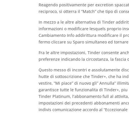
Reagendo positivamente per excretion spaccato,
reciproco, si otterra il “Match” che tipo di co
In mezzo a le altre alternativa di Tinder addir
informazioni o modificare lesquels proprio ins
Cambiamento Info addirittura modificare il pr
fermo cliccare su Sparo simultaneo ed tornare 
Fra le altre impostazioni, Tinder consente anc
preferenze indicando la circostanza, la fascia d
Questo messo di incontri e assolutamente discut
hutte di sottoscrizione che Tinder+, che ha i
vestire, “Mi piace” di nuovo gli” Annulla” illim
garantisce tutte le funzionalita di Tinder+, piu
Tinder Platinum, l’abbonamento full al attivita
impostazioni dei precedenti abbonamenti ancora
indivis comunicazione accordo al “Eccezionale 