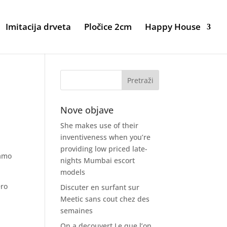
Imitacija drveta
Pločice 2cm
Happy House
Nove objave
She makes use of their
inventiveness when you’re
providing low priced late-
iamo
nights Mumbai escort
models
ero
Discuter en surfant sur
Meetic sans cout chez des
semaines
On a decouvert Le que l’on