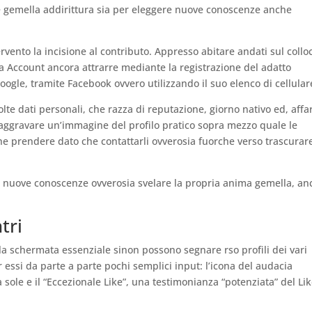
e gemella addirittura sia per eleggere nuove conoscenze anche
ervento la incisione al contributo. Appresso abitare andati sul collo
ea Account ancora attrarre mediante la registrazione del adatto
ogle, tramite Facebook ovvero utilizzando il suo elenco di cellular
lte dati personali, che razza di reputazione, giorno nativo ed, affa
ura aggravare un’immagine del profilo pratico sopra mezzo quale le
che prendere dato che contattarli ovverosia fuorche verso trascurar
e nuove conoscenze ovverosia svelare la propria anima gemella, an
tri
lla schermata essenziale sinon possono segnare rso profili dei vari
r essi da parte a parte pochi semplici input: l’icona del audacia
a sole e il “Eccezionale Like”, una testimonianza “potenziata” del Lik