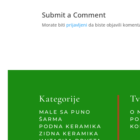
Submit a Comment
Morate biti
prijavljeni
da biste objavili koment
Kategorije
Tv
MALE SA PUNO
O 
ŠARMA
PO
PODNA KERAMIKA
KO
ZIDNA KERAMIKA