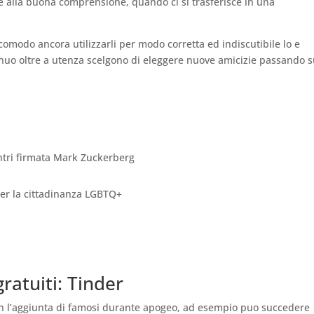
e alla buona comprensione, quando ci si trasferisce in una
 comodo ancora utilizzarli per modo corretta ed indiscutibile lo e
ntinuo oltre a utenza scelgono di eleggere nuove amicizie passando 
ontri firmata Mark Zuckerberg
per la cittadinanza LGBTQ+
 gratuiti: Tinder
con l’aggiunta di famosi durante apogeo, ad esempio puo succedere