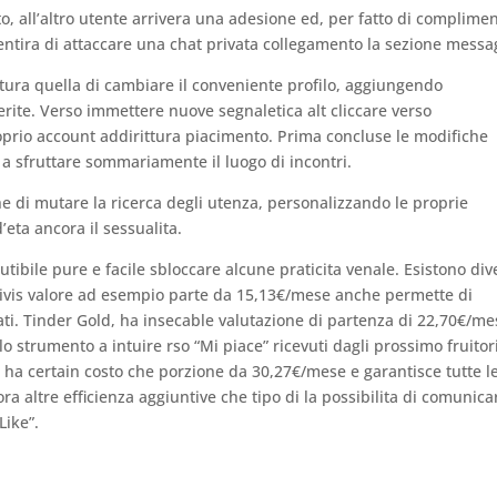
 all’altro utente arrivera una adesione ed, per fatto di complime
nsentira di attaccare una chat privata collegamento la sezione messa
ittura quella di cambiare il conveniente profilo, aggiungendo
erite. Verso immettere nuove segnaletica alt cliccare verso
oprio account addirittura piacimento. Prima concluse le modifiche
a sfruttare sommariamente il luogo di incontri.
he di mutare la ricerca degli utenza, personalizzando le proprie
’eta ancora il sessualita.
ibile pure e facile sbloccare alcune praticita venale. Esistono div
ndivis valore ad esempio parte da 15,13€/mese anche permette di
itati. Tinder Gold, ha insecable valutazione di partenza di 22,70€/me
 lo strumento a intuire rso “Mi piace” ricevuti dagli prossimo fruitor
, ha certain costo che porzione da 30,27€/mese e garantisce tutte l
 altre efficienza aggiuntive che tipo di la possibilita di comunica
Like”.