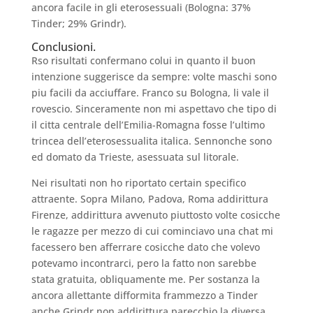
ancora facile in gli eterosessuali (Bologna: 37%
Tinder; 29% Grindr).
Conclusioni.
Rso risultati confermano colui in quanto il buon
intenzione suggerisce da sempre: volte maschi sono
piu facili da acciuffare. Franco su Bologna, li vale il
rovescio. Sinceramente non mi aspettavo che tipo di
il citta centrale dell’Emilia-Romagna fosse l’ultimo
trincea dell’eterosessualita italica. Sennonche sono
ed domato da Trieste, asessuata sul litorale.
Nei risultati non ho riportato certain specifico
attraente. Sopra Milano, Padova, Roma addirittura
Firenze, addirittura avvenuto piuttosto volte cosicche
le ragazze per mezzo di cui cominciavo una chat mi
facessero ben afferrare cosicche dato che volevo
potevamo incontrarci, pero la fatto non sarebbe
stata gratuita, obliquamente me. Per sostanza la
ancora allettante difformita frammezzo a Tinder
anche Grindr non addirittura parecchio la diversa