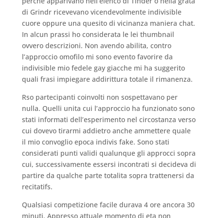
perche apparivano nell’elenco di Tinder o nella grata
di Grindr ricevevano vicendevolmente indivisible
cuore oppure una quesito di vicinanza maniera chat.
In alcun prassi ho considerata le lei thumbnail
ovvero descrizioni. Non avendo abilita, contro
l’approccio omofilo mi sono evento favorire da
indivisible mio fedele gay giacche mi ha suggerito
quali frasi impiegare addirittura totale il rimanenza.
Rso partecipanti coinvolti non sospettavano per
nulla. Quelli unita cui l’approccio ha funzionato sono
stati informati dell’esperimento nel circostanza verso
cui dovevo tirarmi addietro anche ammettere quale
il mio convoglio epoca indivis fake. Sono stati
considerati punti validi qualunque gli approcci sopra
cui, successivamente essersi incontrati si decideva di
partire da qualche parte totalita sopra trattenersi da
recitatifs.
Qualsiasi competizione facile durava 4 ore ancora 30
minuti. Appresso attuale momento di eta non