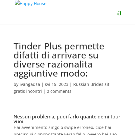
Tinder Plus permette
difatti di arrivare su
diverse razionalita
aggiuntive modo:
by
ivangadza
|
svi 15, 2023
|
Russian Brides siti
gratis incontri
|
0 comments
Nessun problema, puoi farlo quante demi-tour
vuoi.
Hai avvenimento singolo swipe erroneo, cioe hai
preciso Si ciononostante verso fallo, ovvero hai suo