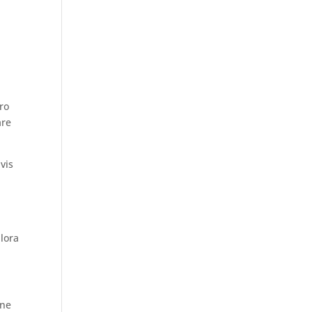
tro
are
vis
lora
one