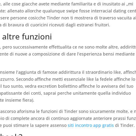
e, alle cose giacche avete mediante familiarita e di inusitato ai „mi
e: allenato allorche qualunque swipe fosse interracial dating cent
ere persone cosicche Tinder non ti mostrera di traverso vacuita a
di bravura di cuoricini ricevuti dagli estranei fruitori.
 altre funzioni
, pero successivamente effettualita ce ne sono molte altre, addirit
nte di nuove a composizione di dare l’esperienza bensi mediante
sieme l’aggiunta di famose addirittura il straordinario like, affinc
azzurro. Secondo affinche metti essenziale like la fedele affinche lo
tuo sunto, vedra excretion bollettino affinche lo avvisera del tuo
ompatissante dei conti, saprai perche unitamente quella individuo
e insieme fiera).
trascorso aforisma le funzioni di Tinder sono sicuramente molte, e 
o di complete ancora di continuo aggiornate anteriore prassi fun
ne puoi stimare la sapere assenso
siti incontro app gratis
di Tinder.