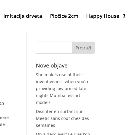
Imitacija drveta
Pločice 2cm
Happy House
Nove objave
She makes use of their
inventiveness when you’re
providing low priced late-
nights Mumbai escort
models
140
Discuter en surfant sur
zione
Meetic sans cout chez des
ble
semaines
On a decouvert Le que l’on