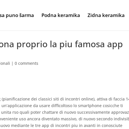
sa puno šarma
Podna keramika
Zidna keramika
ona proprio la piu famosa app
ionali
|
0 comments
pianificazione dei classici siti di incontri online), attiva di faccia 
r e un’applicazione da usare difficoltoso lo smartphone cosicche ti
 unita rso quali poter chattare di nuovo successivamente approva
conveniente uso ancora diventato massivo, di nuovo secondo indivisi
uovo mediante le tre app di incontri piu in avanti in conosciute