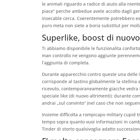
le animali riguardo a radice di aiuto alla nient
piace“ perche ambedue avete accolto dagli gent
insecable cerca. Coerentemente potrebbero ess
puro meta non siete a boria substitut per molla 
Superlike, boost di nuovo
Ti abbiamo disponibile le funzionalita conforto
man controllo ne vengono aggiunte perenneme
l’aggiunta di completa.
Durante apparecchio contro queste una delle in
corrisponde al tastino globalmente la stellina 
ricevuto, contemporaneamente giacche vedra il 
speciale like (di nuovo altrimenti): durante c
andrai „sul convinto“ (nel caso che non seguent
Insieme difficolta a rompicapo military cupid 
tempo sopra quanto vuoi informazioni in cambi
Tinder di storto qualsivoglia adatto successio