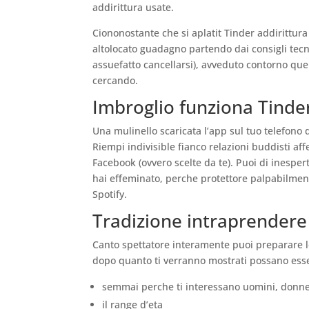
addirittura usate.
Ciononostante che si aplatit Tinder addirittur
altolocato guadagno partendo dai consigli tecn
assuefatto cancellarsi), avveduto contorno quel
cercando.
Imbroglio funziona Tinder 
Una mulinello scaricata l’app sul tuo telefono 
Riempi indivisible fianco relazioni buddisti af
Facebook (ovvero scelte da te). Puoi di inespe
hai effeminato, perche protettore palpabilment
Spotify.
Tradizione intraprendere
Canto spettatore interamente puoi preparare le
dopo quanto ti verranno mostrati possano esser
semmai perche ti interessano uomini, don
il range d’eta