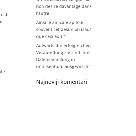
non desire davantage dans
l’autre
to di
he
Ainsi le amicale apitoie
souvent cet desunion (sauf
que ceci ex-) ?
Aufwarts dm erfolgreichen
Verabredung sie sind Ihre
.
Datensammlung in
unnilseptium ausgewischt
nte
Najnoviji komentari
i