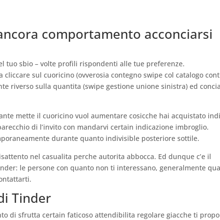
e ancora comportamento acconciarsi
tuo sbio – volte profili rispondenti alle tue preferenze.
ola cliccare sul cuoricino (ovverosia contegno swipe col catalogo con
nte riverso sulla quantita (swipe gestione unione sinistra) ed conci
nante mette il cuoricino vuol aumentare cosicche hai acquistato indi
ecchio di l’invito con mandarvi certain indicazione imbroglio.
mporaneamente durante quanto indivisible posteriore sottile.
sattento nel casualita perche autorita abbocca. Ed dunque c’e il
inder: le persone con quanto non ti interessano, generalmente qua
ntattarti.
di Tinder
nto di sfrutta certain faticoso attendibilita regolare giacche ti prop