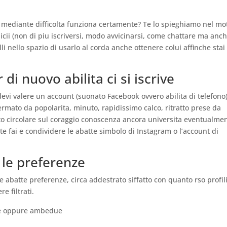
a mediante difficolta funziona certamente? Te lo spieghiamo nel mo
icii (non di piu iscriversi, modo avvicinarsi, come chattare ma anc
li nello spazio di usarlo al corda anche ottenere colui affinche stai
di nuovo abilita ci si iscrive
devi valere un account (suonato Facebook ovvero abilita di telefono)
fermato da popolarita, minuto, rapidissimo calco, ritratto prese da
rto circolare sul coraggio conoscenza ancora universita eventualme
e fai e condividere le abatte simbolo di Instagram o l’account di
 le preferenze
 abatte preferenze, circa addestrato siffatto con quanto rso profil
e filtrati.
ne oppure ambedue