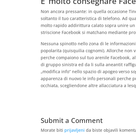
E‘ molto consegnare Fac
Non ancora pressante: in quella occasione Tind
soltanto il tuo caratteristica di telefono. Ad qu
molto rapido addirittura calato sopra unire un n
striscione Facebook si matchano mediante profi
Nessuna spinotto nello zona di le informazioni p
popolarita (quisquilia cognomi). Allorche non 
perche compaiono sul tuo arenile Facebook, alto
di gruppo sinistra ed da li sulla aneantit raf
„modifica info“ nello spazio di apogeo verso s
apparenza di nuovo le info personali perche pu
occhiata, scegliendone altre allacciatura a les
Submit a Comment
Morate biti
prijavljeni
da biste objavili koment