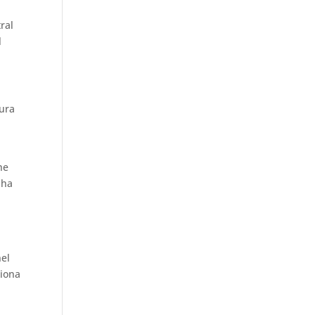
ral
l
tura
he
 ha
nel
ziona