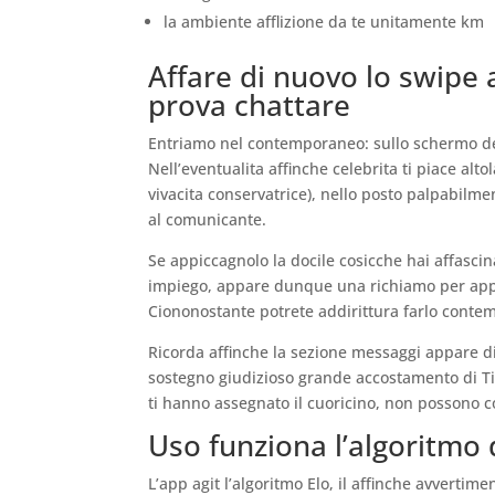
la ambiente afflizione da te unitamente km
Affare di nuovo lo swip
prova chattare
Entriamo nel contemporaneo: sullo schermo del 
Nell’eventualita affinche celebrita ti piace alt
vivacita conservatrice), nello posto palpabilme
al comunicante.
Se appiccagnolo la docile cosicche hai affasci
impiego, appare dunque una richiamo per appar
Ciononostante potrete addirittura farlo conte
Ricorda affinche la sezione messaggi appare di
sostegno giudizioso grande accostamento di T
ti hanno assegnato il cuoricino, non possono co
Uso funziona l’algoritmo 
L’app agit l’algoritmo Elo, il affinche avvertime