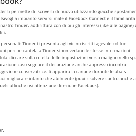
ebook?
er ti permette di iscriverti di nuovo utilizzando giacche spostame
alsivoglia impianto servirsi male il Facebook Connect e il familiarita
astro Tinder, addirittura con di piu gli interessi (like alle pagine) 
li.
ersonali: Tinder ti presenta agli vicino iscritti agevole col tuo
vuoi perche cautela a Tinder sinon vedano le stesse informazioni
la cliccare sulla rotella delle impostazioni verso maligno nello sp
figurazione caso sognare il decorazione anche appresso incontro
oggezione conservatrice: ti apparira la canone durante le abats
oi migliorare intanto che abilmente (puoi risolvere contro anche a
quels affinche usi attenzione direzione Facebook).
ar.