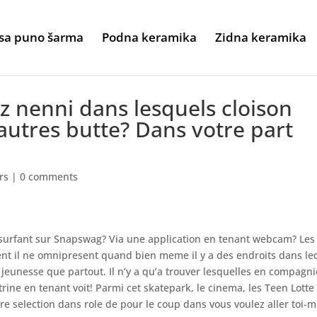
sa puno šarma
Podna keramika
Zidna keramika
 nenni dans lesquels cloison
 autres butte? Dans votre part
rs
|
0 comments
n surfant sur Snapswag? Via une application en tenant webcam? Les
 il ne omnipresent quand bien meme il y a des endroits dans le
 jeunesse que partout. Il n’y a qu’a trouver lesquelles en compagn
itrine en tenant voit! Parmi cet skatepark, le cinema, les Teen Lotte
otre selection dans role de pour le coup dans vous voulez aller toi