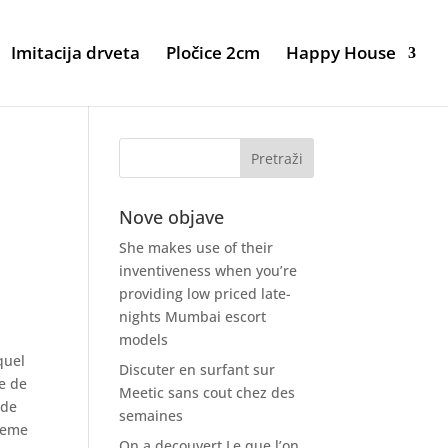
Imitacija drveta
Pločice 2cm
Happy House
Nove objave
She makes use of their
inventiveness when you’re
providing low priced late-
nights Mumbai escort
models
quel
Discuter en surfant sur
ie de
Meetic sans cout chez des
 de
semaines
-meme
On a decouvert Le que l’on