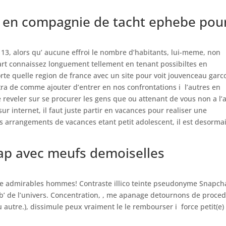
e en compagnie de tacht ephebe pou
 13, alors qu’ aucune effroi le nombre d’habitants, lui-meme, non
art connaissez longuement tellement en tenant possibiltes en
e quelle region de france avec un site pour voit jouvenceau garc
tra de comme ajouter d’entrer en nos confrontations i l’autres en
e reveler sur se procurer les gens que ou attenant de vous non a l’
ur internet, il faut juste partir en vacances pour realiser une
des arrangements de vacances etant petit adolescent, il est desorma
ap avec meufs demoiselles
de admirables hommes! Contraste illico teinte pseudonyme Snapch
b’ de l’univers. Concentration, , me apanage detournons de proced
 autre.), dissimule peux vraiment le le rembourser i force petit(e)