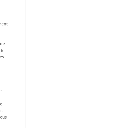
ement
 de
ie
mes
e
u
de
st
vous