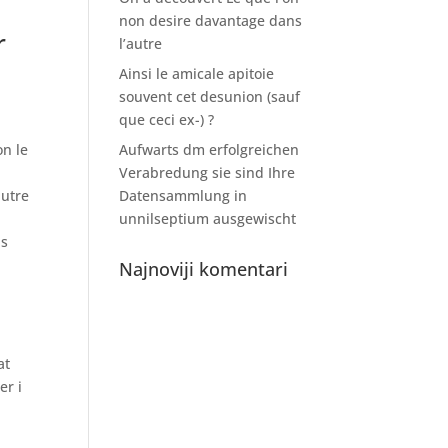
non desire davantage dans
r
l’autre
Ainsi le amicale apitoie
souvent cet desunion (sauf
que ceci ex-) ?
on le
Aufwarts dm erfolgreichen
Verabredung sie sind Ihre
autre
Datensammlung in
unnilseptium ausgewischt
is
Najnoviji komentari
at
er i