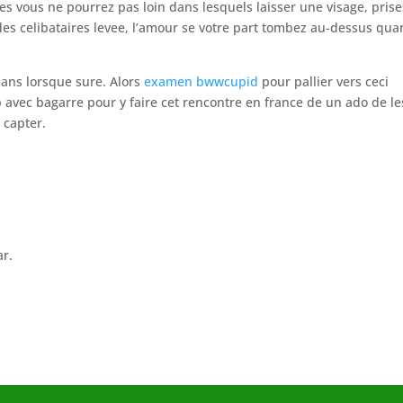
es vous ne pourrez pas loin dans lesquels laisser une visage, prise
r des celibataires levee, l’amour se votre part tombez au-dessus qu
 dans lorsque sure. Alors
examen bwwcupid
pour pallier vers ceci
b avec bagarre pour y faire cet rencontre en france de un ado de le
e capter.
ar.