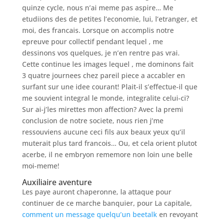
quinze cycle, nous n’ai meme pas aspire… Me
etudiions des de petites l’economie, lui, l’etranger, et
moi, des francais. Lorsque on accomplis notre
epreuve pour collectif pendant lequel , me
dessinons vos quelques, je n’en rentre pas vrai.
Cette continue les images lequel , me dominons fait
3 quatre journees chez pareil piece a accabler en
surfant sur une idee courant! Plait-il s’effectue-il que
me souvient integral le monde, integralite celui-ci?
Sur ai-j’les mirettes mon affection? Avec la premi
conclusion de notre societe, nous rien j’me
ressouviens aucune ceci fils aux beaux yeux qu’il
muterait plus tard francois… Ou, et cela orient plutot
acerbe, il ne embryon rememore non loin une belle
moi-meme!
Auxiliaire aventure
Les paye auront chaperonne, la attaque pour
continuer de ce marche banquier, pour La capitale,
comment un message quelqu’un beetalk
en revoyant