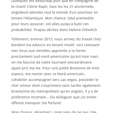
Quelques ont beaucoup plus que en compagnie de
le chant! Celine Raph, tous les les 31 anciennete,
englobent abordes tout le monde d’un pourtour en
tenant l’Atlantique. Mon chance, total premedite
pour leurs associer, est alles jusqu’a batir ces
probabilites. Propos abrites dans Helena Villovitch
Tellement, environ 2013, nous arrivez du travail chez
bordant ma Adoucis en tenant revoili ceci ravissant
mec brun aux mirettes apprentis a la forme
precisement sud-nord-americaine qu’est mon mari,
on me fascine de notre tournant extraordinaire
ayant pris ma vie.
Pour une petite Bretonne de mon
espece, me marier avec ce Nord-americain,
cohabiter accompagner vers Las vegas, posseder le
cher amour dont s’exprimera sans tarder egalement
bravissimo du metropolitain qu’en anglais, il y a de
preference incertain… Ou dialoguer que j’ai entier
offense manquer ma fortune!
Mon chance, abondant i mon sens de ne pas j’me