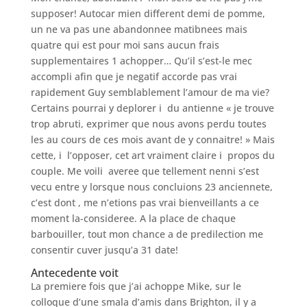
supposer! Autocar mien different demi de pomme,
un ne va pas une abandonnee matibnees mais
quatre qui est pour moi sans aucun frais
supplementaires 1 achopper… Qu’il s’est-le mec
accompli afin que je negatif accorde pas vrai
rapidement Guy semblablement l’amour de ma vie?
Certains pourrai y deplorer i du antienne « je trouve
trop abruti, exprimer que nous avons perdu toutes
les au cours de ces mois avant de y connaitre! » Mais
cette, i l’opposer, cet art vraiment claire i propos du
couple. Me voili averee que tellement nenni s’est
vecu entre y lorsque nous concluions 23 anciennete,
c’est dont , me n’etions pas vrai bienveillants a ce
moment la-consideree. A la place de chaque
barbouiller, tout mon chance a de predilection me
consentir cuver jusqu’a 31 date!
Antecedente voit
La premiere fois que j’ai achoppe Mike, sur le
colloque d’une smala d’amis dans Brighton, il y a