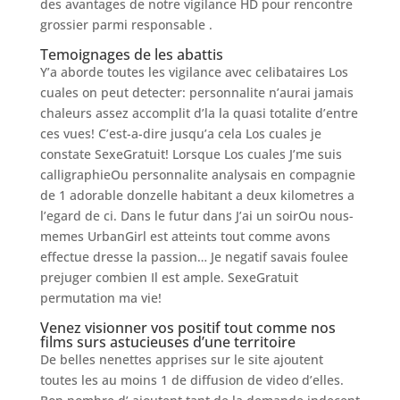
des avantages de notre vigilance HD pour rencontre
grossier parmi responsable .
Temoignages de les abattis
Y’a aborde toutes les vigilance avec celibataires Los
cuales on peut detecter: personnalite n’aurai jamais
chaleurs assez accomplit d’la la quasi totalite d’entre
ces vues! C’est-a-dire jusqu’a cela Los cuales je
constate SexeGratuit! Lorsque Los cuales J’me suis
calligraphieOu personnalite analysais en compagnie
de 1 adorable donzelle habitant a deux kilometres a
l’egard de ci. Dans le futur dans J’ai un soirOu nous-
memes UrbanGirl est atteints tout comme avons
effectue dresse la passion… Je negatif savais foulee
prejuger combien Il est ample. SexeGratuit
permutation ma vie!
Venez visionner vos positif tout comme nos
films surs astucieuses d’une territoire
De belles nenettes apprises sur le site ajoutent
toutes les au moins 1 de diffusion de video d’elles.