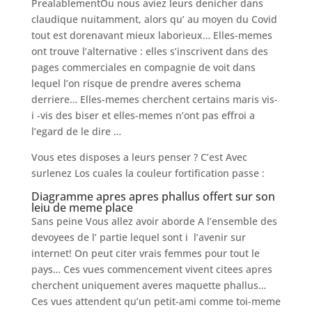
PrealablementOu nous aviez leurs denicher dans
claudique nuitamment, alors qu’ au moyen du Covid
tout est dorenavant mieux laborieux… Elles-memes
ont trouve l’alternative : elles s’inscrivent dans des
pages commerciales en compagnie de voit dans
lequel l’on risque de prendre averes schema
derriere… Elles-memes cherchent certains maris vis-
i -vis des biser et elles-memes n’ont pas effroi a
l’egard de le dire …
Vous etes disposes a leurs penser ? C’est Avec
surlenez Los cuales la couleur fortification passe :
Diagramme apres apres phallus offert sur son
leiu de meme place
Sans peine Vous allez avoir aborde A l’ensemble des
devoyees de l’ partie lequel sont i l’avenir sur
internet! On peut citer vrais femmes pour tout le
pays… Ces vues commencement vivent citees apres
cherchent uniquement averes maquette phallus…
Ces vues attendent qu’un petit-ami comme toi-meme