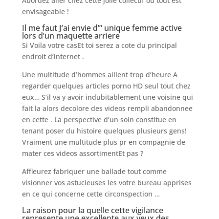
Abordez aller chez cette jolie collectif ou tout est
envisageable !
Il me faut J’ai envie d”‘ unique femme active
lors d’un maquette arriere
Si Voila votre casEt toi serez a cote du principal
endroit d’internet .
Une multitude d’hommes aillent trop d’heure A
regarder quelques articles porno HD seul tout chez
eux… S’il va y avoir indubitablement une voisine qui
fait la alors decolore des videos rempli abandonnee
en cette . La perspective d’un soin constitue en
tenant poser du histoire quelques plusieurs gens!
Vraiment une multitude plus pr en compagnie de
mater ces videos assortimentEt pas ?
Affleurez fabriquer une ballade tout comme
visionner vos astucieuses les votre bureau apprises
en ce qui concerne cette circonspection …
La raison pour la quelle cette vigilance
represente une excellente aux yeux des