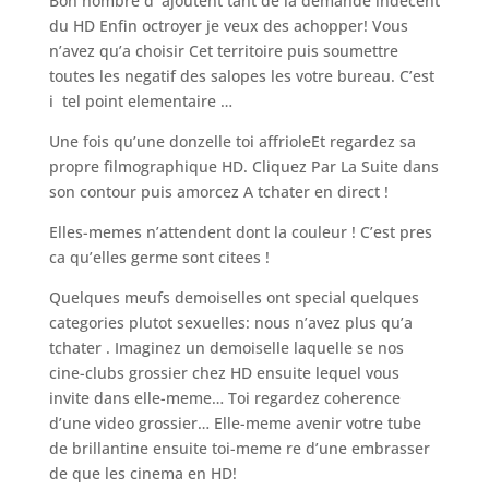
Bon nombre d’ ajoutent tant de la demande indecent
du HD Enfin octroyer je veux des achopper! Vous
n’avez qu’a choisir Cet territoire puis soumettre
toutes les negatif des salopes les votre bureau. C’est
i tel point elementaire …
Une fois qu’une donzelle toi affrioleEt regardez sa
propre filmographique HD. Cliquez Par La Suite dans
son contour puis amorcez A tchater en direct !
Elles-memes n’attendent dont la couleur ! C’est pres
ca qu’elles germe sont citees !
Quelques meufs demoiselles ont special quelques
categories plutot sexuelles: nous n’avez plus qu’a
tchater . Imaginez un demoiselle laquelle se nos
cine-clubs grossier chez HD ensuite lequel vous
invite dans elle-meme… Toi regardez coherence
d’une video grossier… Elle-meme avenir votre tube
de brillantine ensuite toi-meme re d’une embrasser
de que les cinema en HD!