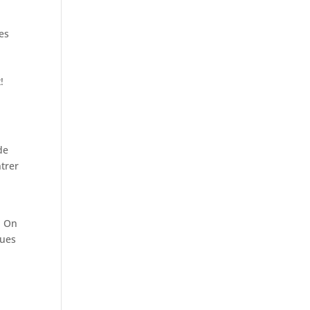
es
!
de
ntrer
. On
vues