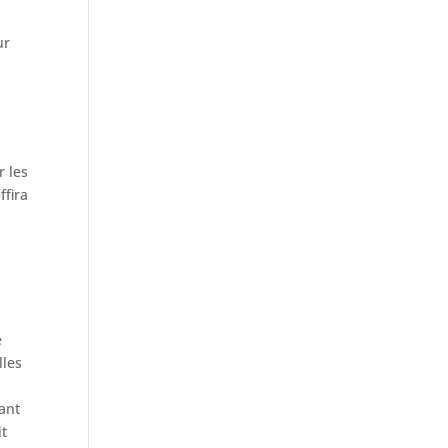
!
ur
r les
ffira
e
lles
ant
it