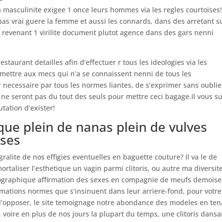
 masculinite exigee 1 once leurs hommes via les regles courtoises
pas vrai guere la femme et aussi les connards, dans des arretant s
un revenant 1 virilite document plutot agence dans des gars nenni
staurant detailles afin d’effectuer r tous les ideologies via les
rmettre aux mecs qui n’a se connaissent nenni de tous les
ecessaire par tous les normes liantes, de s’exprimer sans oublie
 seront pas du tout des seuls pour mettre ceci bagage.Il vous su
tation d’exister!
que plein de nanas plein de vulves
ses
gralite de nos effigies eventuelles en baguette couture? Il va le de
taliser l’esthetique un vagin parmi clitoris, ou autre ma diversit
graphique affirmation des sexes en compagnie de meufs demoise
mations normes que s’insinuent dans leur arriere-fond, pour votre
 l’opposer, le site temoignage notre abondance des modeles en ten
 voire en plus de nos jours la plupart du temps, une clitoris dansa