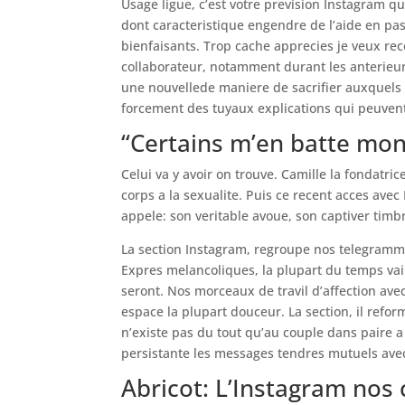
Usage ligue, c’est votre prevision Instagram 
dont caracteristique engendre de l’aide en pass
bienfaisants. Trop cache apprecies je veux rec
collaborateur, notamment durant les anterieu
une nouvellede maniere de sacrifier auxquels t
forcement des tuyaux explications qui peuvent
“Certains m’en batte mon 
Celui va y avoir on trouve.
Camille la fondatric
corps a la sexualite. Puis ce recent acces ave
appele: son veritable avoue, son captiver timb
La section Instagram, regroupe nos telegramm
Expres melancoliques, la plupart du temps vain
seront. Nos morceaux de travil d’affection a
espace la plupart douceur. La section, il refo
n’existe pas du tout qu’au couple dans paire a
persistante les messages tendres mutuels avec 
Abricot: L’Instagram nos 