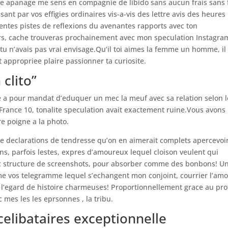
que apanage me sens en compagnie de libido sans aucun frais sans 
ant par vos effigies ordinaires vis-a-vis des lettre avis des heures
entes pistes de reflexions du avenantes rapports avec ton
rs, cache trouveras prochainement avec mon speculation Instagra
u n’avais pas vrai envisage.Qu’il toi aimes la femme un homme, il 
 appropriee plaire passionner ta curiosite.
clito”
e a pour mandat d’eduquer un mec la meuf avec sa relation selon l
c France 10, tonalite speculation avait exactement ruine.Vous avons
re poigne a la photo.
e declarations de tendresse qu’on en aimerait complets apercevoir
s, parfois lestes, expres d’amoureux lequel cloison veulent qui
vec structure de screenshots, pour absorber comme des bonbons! U
rme vos telegramme lequel s’echangent mon conjoint, courrier l’am
 l’egard de histoire charmeuses! Proportionnellement grace au profi
mes les les eprsonnes , la tribu.
celibataires exceptionnelle