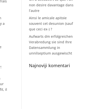
frais
non desire davantage dans
l’autre
m
Ainsi le amicale apitoie
y a
souvent cet desunion (sauf
que ceci ex-) ?
Aufwarts dm erfolgreichen
Verabredung sie sind Ihre
e
Datensammlung in
unnilseptium ausgewischt
Najnoviji komentari
!
n
our
t, il