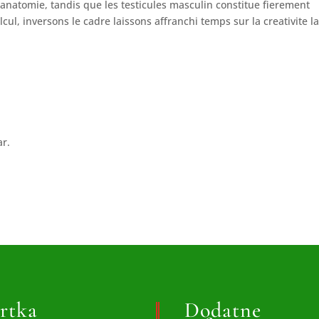
anatomie, tandis que les testicules masculin constitue fierement
cul, inversons le cadre laissons affranchi temps sur la creativite l
ar.
rtka
Dodatne