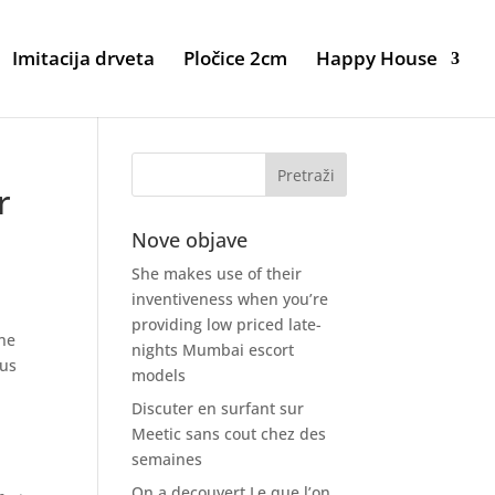
Imitacija drveta
Pločice 2cm
Happy House
r
Nove objave
She makes use of their
inventiveness when you’re
providing low priced late-
une
nights Mumbai escort
lus
models
Discuter en surfant sur
Meetic sans cout chez des
semaines
On a decouvert Le que l’on