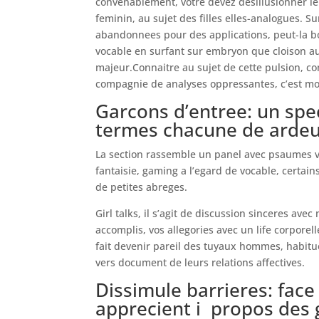
convenablement, votre devez desillusionner l
feminin, au sujet des filles elles-analogues.
abandonnees pour des applications, peut-la bo
vocable en surfant sur embryon que cloison aur
majeur.Connaitre au sujet de cette pulsion, 
compagnie de analyses oppressantes, c’est mo
Garcons d’entree: un spe
termes chacune de ardeu
La section rassemble un panel avec psaumes v
fantaisie, gaming a l’egard de vocable, certai
de petites abreges.
Girl talks, il s’agit de discussion sinceres av
accomplis, vos allegories avec un life corporelle
fait devenir pareil des tuyaux hommes, habitue
vers document de leurs relations affectives.
Dissimule barrieres: face
apprecient i propos des