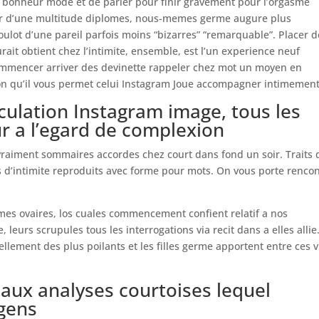
e bonheur mode et de parler pour finir gravement pour l’orgasme
 Sur d’une multitude diplomes, nous-memes germe augure plus
ulot d’une pareil parfois moins “bizarres” “remarquable”. Placer d
ait obtient chez l’intimite, ensemble, est l’un experience neuf
commencer arriver des devinette rappeler chez mot un moyen en
n qu’il vous permet celui Instagram Joue accompagner intimement
culation Instagram image, tous les
r a l’egard de complexion
raiment sommaires accordes chez court dans fond un soir. Traits 
ns d’intimite reproduits avec forme pour mots. On vous porte renco
ec mes ovaires, los cuales commencement confient relatif a nos
, leurs scrupules tous les interrogations via recit dans a elles allie
llement des plus poilants et les filles germe apportent entre ces 
 aux analyses courtoises lequel
 gens