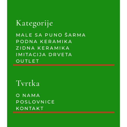
Kategorije
MALE SA PUNO ŠARMA
PODNA KERAMIKA
ZIDNA KERAMIKA
IMITACIJA DRVETA
OUTLET
Tvrtka
O NAMA
POSLOVNICE
KONTAKT