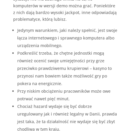
komputerów w wersji demo można grać. Poniektóre
z nich dają bardzo wysoki jackpot, inne odpowiadają
problematyce, którą lubisz.
Jedynym warunkiem, jaki należy spełnić, jest swoje
łącza internetowego i sprawnego komputera albo
urządzenia mobilnego.
Podkreślić trzeba, że chętne jednostki mogą
również ocenić swoje umiejętności przy grze
przeciwko prawdziwemu krupierowi – kasyno to
przynosi nam bowiem także możliwość gry po
pokera na energicznie.
Przy niskim obciążeniu pracowników może owe
potrwać nawet pięć minut.
Chociaż hazard wydaje się być dobrze
uregulowany jak i również legalny w Danii, prawda
jest taka, że ta działalność nie wydaje się być zbyt
chodliwa w tym kraju.