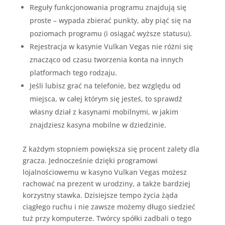
Reguły funkcjonowania programu znajdują się
proste – wypada zbierać punkty, aby piąć się na
poziomach programu (i osiągać wyższe statusu).
Rejestracja w kasynie Vulkan Vegas nie różni się
znacząco od czasu tworzenia konta na innych
platformach tego rodzaju.
Jeśli lubisz grać na telefonie, bez względu od
miejsca, w całej którym się jesteś, to sprawdź
własny dział z kasynami mobilnymi, w jakim
znajdziesz kasyna mobilne w dziedzinie.
Z każdym stopniem powiększa się procent zalety dla
gracza. Jednocześnie dzięki programowi
lojalnościowemu w kasyno Vulkan Vegas możesz
rachować na prezent w urodziny, a także bardziej
korzystny stawka. Dzisiejsze tempo życia żąda
ciągłego ruchu i nie zawsze możemy długo siedzieć
tuż przy komputerze. Twórcy spółki zadbali o tego