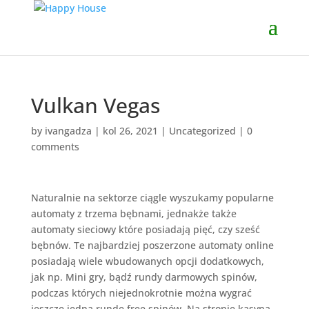
Vulkan Vegas
by
ivangadza
|
kol 26, 2021
|
Uncategorized
|
0
comments
Naturalnie na sektorze ciągle wyszukamy popularne
automaty z trzema bębnami, jednakże także
automaty sieciowy które posiadają pięć, czy sześć
bębnów. Te najbardziej poszerzone automaty online
posiadają wiele wbudowanych opcji dodatkowych,
jak np. Mini gry, bądź rundy darmowych spinów,
podczas których niejednokrotnie można wygrać
jeszcze jedną rundę free spinów. Na stronie kasyna