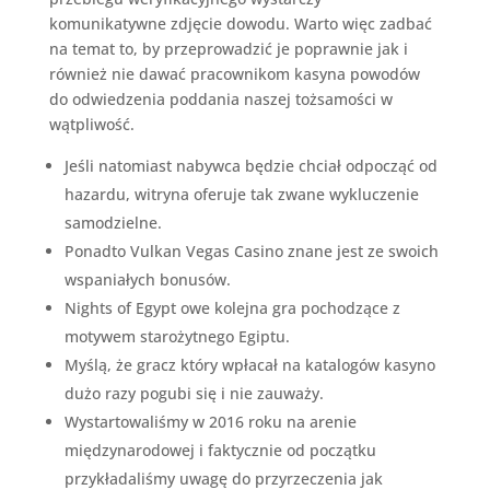
komunikatywne zdjęcie dowodu. Warto więc zadbać
na temat to, by przeprowadzić je poprawnie jak i
również nie dawać pracownikom kasyna powodów
do odwiedzenia poddania naszej tożsamości w
wątpliwość.
Jeśli natomiast nabywca będzie chciał odpocząć od
hazardu, witryna oferuje tak zwane wykluczenie
samodzielne.
Ponadto Vulkan Vegas Casino znane jest ze swoich
wspaniałych bonusów.
Nights of Egypt owe kolejna gra pochodzące z
motywem starożytnego Egiptu.
Myślą, że gracz który wpłacał na katalogów kasyno
dużo razy pogubi się i nie zauważy.
Wystartowaliśmy w 2016 roku na arenie
międzynarodowej i faktycznie od początku
przykładaliśmy uwagę do przyrzeczenia jak