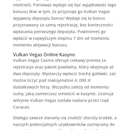
niedzieli). Ponieważ wydaje się być wyjątkowość tego
bonusu tkwi w tym, że przyznaje go Vulkan Vegas
wyjąwszy depozytu bonus! Wydaje się to bonus
przyznawany za samą rejestrację, bez konieczności
wpłacania pierwszego depozytu. Powinieneś go
wpłacić w najwyższym stopniu 7 dni od momentu
momentu aktywacji bonusu.
Vulkan Vegas Online Kasyno
Vulkan Vegas Casino oferuje ciekawy premia za
rejestracje oraz pakiet powitalny, który obejmuje aż
dwa depozyty. Wystarczy wpłacić trochę gotówki, zaś
można liczyć pod maksymalnie 4, 000 zł
dodatkowych forsy. Wszystko zależy od momentu
sumy, jaką zamierzasz umieścić w kasynie. Licencja
witrynie Vulkan Vegas została nadana przez rząd
Curacao.
Dlatego zawsze staramy się znaleźć złocisty środek, a
naszych potencjalnych użytkowników zachęcamy do