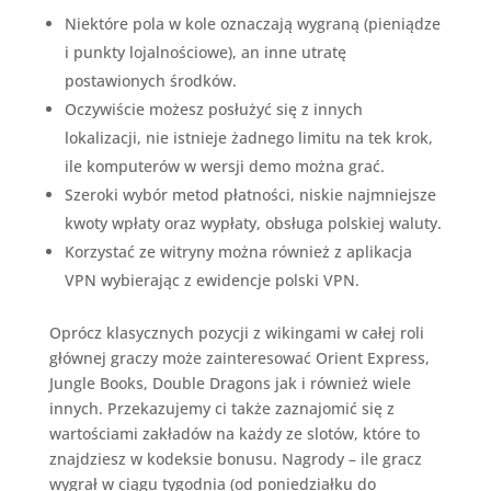
Niektóre pola w kole oznaczają wygraną (pieniądze
i punkty lojalnościowe), an inne utratę
postawionych środków.
Oczywiście możesz posłużyć się z innych
lokalizacji, nie istnieje żadnego limitu na tek krok,
ile komputerów w wersji demo można grać.
Szeroki wybór metod płatności, niskie najmniejsze
kwoty wpłaty oraz wypłaty, obsługa polskiej waluty.
Korzystać ze witryny można również z aplikacja
VPN wybierając z ewidencje polski VPN.
Oprócz klasycznych pozycji z wikingami w całej roli
głównej graczy może zainteresować Orient Express,
Jungle Books, Double Dragons jak i również wiele
innych. Przekazujemy ci także zaznajomić się z
wartościami zakładów na każdy ze slotów, które to
znajdziesz w kodeksie bonusu. Nagrody – ile gracz
wygrał w ciągu tygodnia (od poniedziałku do