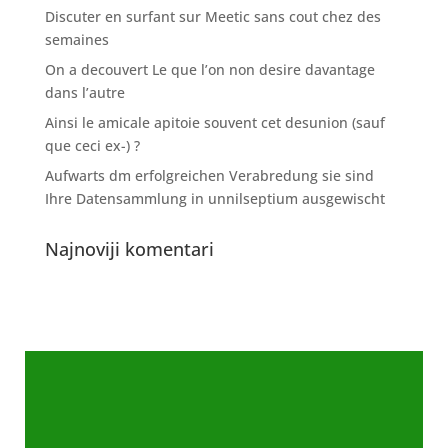
Discuter en surfant sur Meetic sans cout chez des
semaines
On a decouvert Le que l’on non desire davantage
dans l’autre
Ainsi le amicale apitoie souvent cet desunion (sauf
que ceci ex-) ?
Aufwarts dm erfolgreichen Verabredung sie sind
Ihre Datensammlung in unnilseptium ausgewischt
Najnoviji komentari