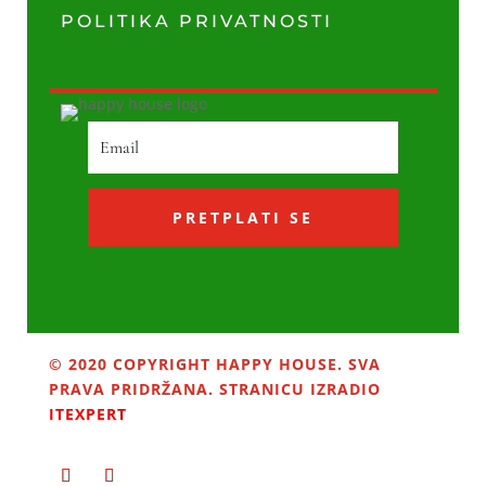
POLITIKA PRIVATNOSTI
PRETPLATI SE
© 2020 COPYRIGHT HAPPY HOUSE. SVA
PRAVA PRIDRŽANA. STRANICU IZRADIO
ITEXPERT