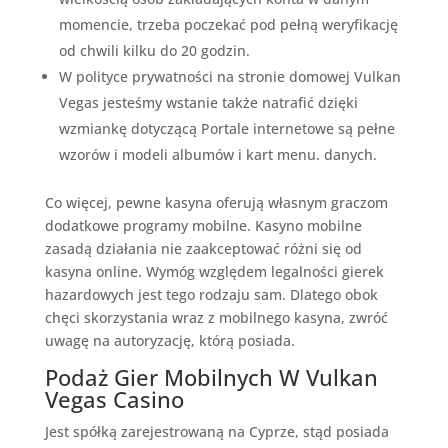
momencie, trzeba poczekać pod pełną weryfikację
od chwili kilku do 20 godzin.
W polityce prywatności na stronie domowej Vulkan
Vegas jesteśmy wstanie także natrafić dzięki
wzmiankę dotyczącą Portale internetowe są pełne
wzorów i modeli albumów i kart menu. danych.
Co więcej, pewne kasyna oferują własnym graczom
dodatkowe programy mobilne. Kasyno mobilne
zasadą działania nie zaakceptować różni się od
kasyna online. Wymóg względem legalności gierek
hazardowych jest tego rodzaju sam. Dlatego obok
chęci skorzystania wraz z mobilnego kasyna, zwróć
uwagę na autoryzację, którą posiada.
Podaż Gier Mobilnych W Vulkan
Vegas Casino
Jest spółką zarejestrowaną na Cyprze, stąd posiada