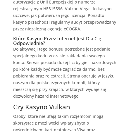
autoryzację z Unii Europejskiej o numerze
rejestracyjnym HE315596. Vulkan Vegas to kasyno
uczciwe, jak potwierdza jego licencja. Ponadto
kasyno przechodzi regularny audyt przeprowadzany
przez niezależną agencję eCOGRA.
Które Kasyno Przez Internet Jest Dla Cię
Odpowiednie?
Do aktywacji tego bonusu potrzebne jest podanie
specjalnego kodu w czasie zakładania swojego
konta. Serwis posiada dużej liczby gier hazardowych,
po które każdy być może zagrać za darmo, bez
pobierania oraz rejestracji. Strona operuje w języku
naszym dla polskojęzycznych kumpli, którzy
mieszczą się przy krajach, w których wydaje się
dozwolony hazard internetowego.
Czy Kasyno Vulkan
Osoby, które nie ufają takim rozjemcom mogą
skorzystać z możliwości wpłaty zbytnio
pośrednictwem kart płatniczych Visa oraz