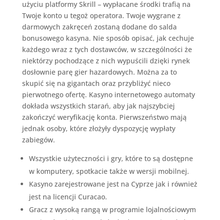
użyciu platformy Skrill – wypłacane środki trafią na
Twoje konto u tegoż operatora. Twoje wygrane z
darmowych zakręceń zostaną dodane do salda
bonusowego kasyna. Nie sposób opisać, jak cechuje
każdego wraz z tych dostawców, w szczególności że
niektórzy pochodzące z nich wypuścili dzięki rynek
dosłownie parę gier hazardowych. Można za to
skupić się na gigantach oraz przybliżyć nieco
pierwotnego ofertę. Kasyno internetowego automaty
dokłada wszystkich starań, aby jak najszybciej
zakończyć weryfikację konta. Pierwszeństwo mają
jednak osoby, które złożyły dyspozycję wypłaty
zabiegów.
Wszystkie użyteczności i gry, które to są dostępne
w komputery, spotkacie także w wersji mobilnej.
Kasyno zarejestrowane jest na Cyprze jak i również
jest na licencji Curacao.
Gracz z wysoką rangą w programie lojalnościowym