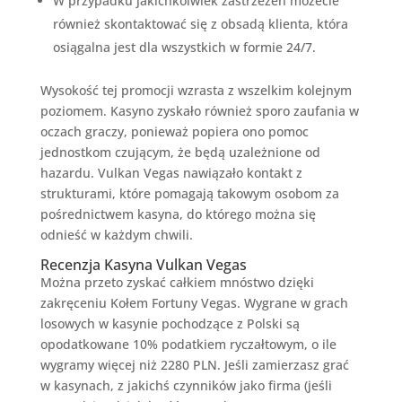
W przypadku jakichkolwiek zastrzeżeń możecie
również skontaktować się z obsadą klienta, która
osiągalna jest dla wszystkich w formie 24/7.
Wysokość tej promocji wzrasta z wszelkim kolejnym
poziomem. Kasyno zyskało również sporo zaufania w
oczach graczy, ponieważ popiera ono pomoc
jednostkom czującym, że będą uzależnione od
hazardu. Vulkan Vegas nawiązało kontakt z
strukturami, które pomagają takowym osobom za
pośrednictwem kasyna, do którego można się
odnieść w każdym chwili.
Recenzja Kasyna Vulkan Vegas
Można przeto zyskać całkiem mnóstwo dzięki
zakręceniu Kołem Fortuny Vegas. Wygrane w grach
losowych w kasynie pochodzące z Polski są
opodatkowane 10% podatkiem ryczałtowym, o ile
wygramy więcej niż 2280 PLN. Jeśli zamierzasz grać
w kasynach, z jakichś czynników jako firma (jeśli