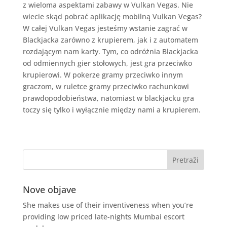
z wieloma aspektami zabawy w Vulkan Vegas. Nie
wiecie skąd pobrać aplikację mobilną Vulkan Vegas?
W całej Vulkan Vegas jesteśmy wstanie zagrać w
Blackjacka zarówno z krupierem, jak i z automatem
rozdającym nam karty. Tym, co odróżnia Blackjacka
od odmiennych gier stołowych, jest gra przeciwko
krupierowi. W pokerze gramy przeciwko innym
graczom, w ruletce gramy przeciwko rachunkowi
prawdopodobieństwa, natomiast w blackjacku gra
toczy się tylko i wyłącznie między nami a krupierem.
Nove objave
She makes use of their inventiveness when you’re
providing low priced late-nights Mumbai escort