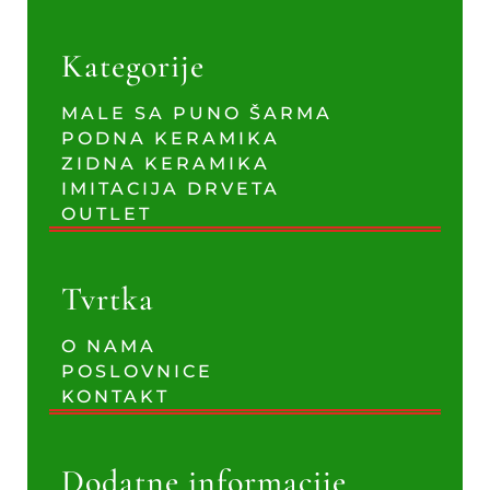
Kategorije
MALE SA PUNO ŠARMA
PODNA KERAMIKA
ZIDNA KERAMIKA
IMITACIJA DRVETA
OUTLET
Tvrtka
O NAMA
POSLOVNICE
KONTAKT
Dodatne informacije