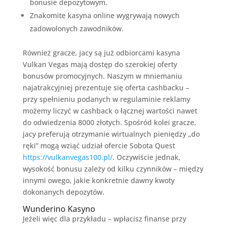
bonusie depozytowym.
Znakomite kasyna online wygrywają nowych
zadowolonych zawodników.
Również gracze, jacy są już odbiorcami kasyna
Vulkan Vegas mają dostęp do szerokiej oferty
bonusów promocyjnych. Naszym w mniemaniu
najatrakcyjniej prezentuje się oferta cashbacku –
przy spełnieniu podanych w regulaminie reklamy
możemy liczyć w cashback o łącznej wartości nawet
do odwiedzenia 8000 złotych. Spośród kolei gracze,
jacy preferują otrzymanie wirtualnych pieniędzy „do
ręki” mogą wziąć udział ofercie Sobota Quest
https://vulkanvegas100.pl/
. Oczywiście jednak,
wysokość bonusu zależy od kilku czynników – między
innymi owego, jakie konkretnie dawny kwoty
dokonanych depozytów.
Wunderino Kasyno
Jeżeli więc dla przykładu – wpłacisz finanse przy