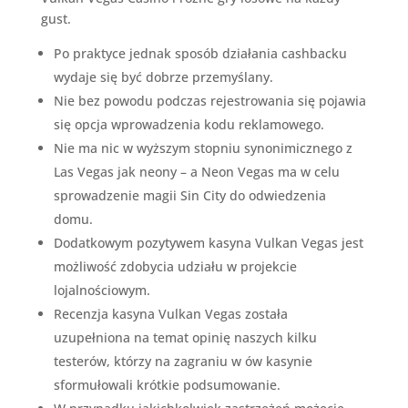
gust.
Po praktyce jednak sposób działania cashbacku
wydaje się być dobrze przemyślany.
Nie bez powodu podczas rejestrowania się pojawia
się opcja wprowadzenia kodu reklamowego.
Nie ma nic w wyższym stopniu synonimicznego z
Las Vegas jak neony – a Neon Vegas ma w celu
sprowadzenie magii Sin City do odwiedzenia
domu.
Dodatkowym pozytywem kasyna Vulkan Vegas jest
możliwość zdobycia udziału w projekcie
lojalnościowym.
Recenzja kasyna Vulkan Vegas została
uzupełniona na temat opinię naszych kilku
testerów, którzy na zagraniu w ów kasynie
sformułowali krótkie podsumowanie.