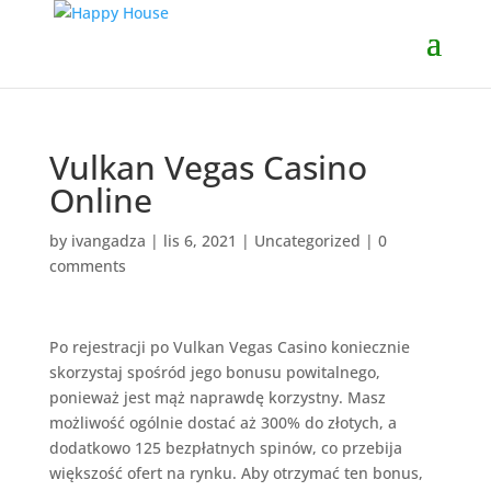
Vulkan Vegas Casino
Online
by
ivangadza
|
lis 6, 2021
|
Uncategorized
|
0
comments
Po rejestracji po Vulkan Vegas Casino koniecznie
skorzystaj spośród jego bonusu powitalnego,
ponieważ jest mąż naprawdę korzystny. Masz
możliwość ogólnie dostać aż 300% do złotych, a
dodatkowo 125 bezpłatnych spinów, co przebija
większość ofert na rynku. Aby otrzymać ten bonus,