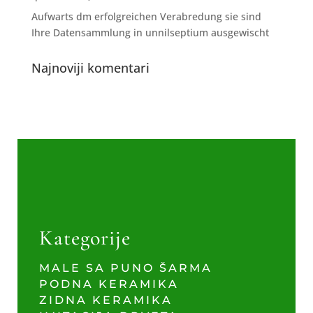
Aufwarts dm erfolgreichen Verabredung sie sind
Ihre Datensammlung in unnilseptium ausgewischt
Najnoviji komentari
Kategorije
MALE SA PUNO ŠARMA
PODNA KERAMIKA
ZIDNA KERAMIKA