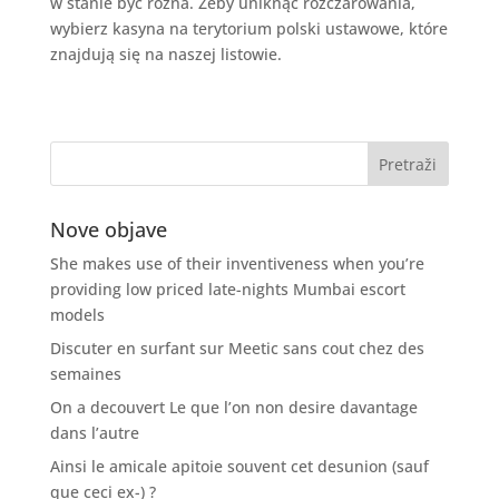
w stanie być różna. Żeby uniknąć rozczarowania,
wybierz kasyna na terytorium polski ustawowe, które
znajdują się na naszej listowie.
Nove objave
She makes use of their inventiveness when you’re
providing low priced late-nights Mumbai escort
models
Discuter en surfant sur Meetic sans cout chez des
semaines
On a decouvert Le que l’on non desire davantage
dans l’autre
Ainsi le amicale apitoie souvent cet desunion (sauf
que ceci ex-) ?