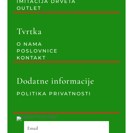
IMITACIJA DRVETA
OUTLET
Tvrtka
O NAMA
POSLOVNICE
KONTAKT
Dodatne informacije
POLITIKA PRIVATNOSTI