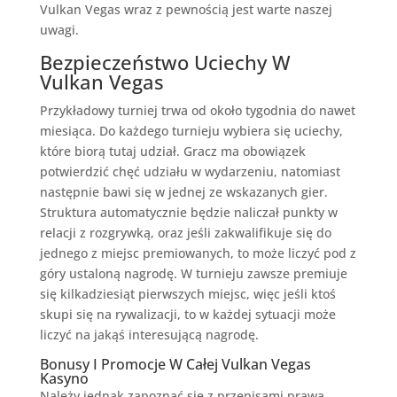
Vulkan Vegas wraz z pewnością jest warte naszej
uwagi.
Bezpieczeństwo Uciechy W
Vulkan Vegas
Przykładowy turniej trwa od około tygodnia do nawet
miesiąca. Do każdego turnieju wybiera się uciechy,
które biorą tutaj udział. Gracz ma obowiązek
potwierdzić chęć udziału w wydarzeniu, natomiast
następnie bawi się w jednej ze wskazanych gier.
Struktura automatycznie będzie naliczał punkty w
relacji z rozgrywką, oraz jeśli zakwalifikuje się do
jednego z miejsc premiowanych, to może liczyć pod z
góry ustaloną nagrodę. W turnieju zawsze premiuje
się kilkadziesiąt pierwszych miejsc, więc jeśli ktoś
skupi się na rywalizacji, to w każdej sytuacji może
liczyć na jakąś interesującą nagrodę.
Bonusy I Promocje W Całej Vulkan Vegas
Kasyno
Należy jednak zapoznać się z przepisami prawa