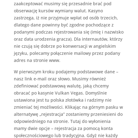
zaakceptować musimy się przesadnie brać pod
obserwację kursów wymiany walut. Kasyno
zastrzega, iż nie przyjmuje wpłat od osób trzecich,
dlatego dane powinny być zgodne pochodzące z
podanymi podczas rejestrowania się (imię i nazwisko
oraz data urodzenia gracza). Dla internautów, którzy
nie czują się dobrze po konwersacji w angielskim
języku, polecamy połączenie mailowy przez podany
adres na stronie www.
W pierwszym kroku podajemy podstawowe dane –
nasz link e-mail oraz słowo. Musimy również
zdefiniować podstawową walutę, jaką chcemy
obracać po kasynie Vulkan Vegas. Domyślnie
ustawiona jest tu polska złotówka i radzimy nie
zmieniać tej możliwości. Klikając na górnym pasku w
alternatywę „rejestracja” zostaniemy przeniesieni do
odpowiedniego na stronie. Tutaj do wyłonienia
mamy dwie opcje – rejestracja za pomocą konta
społecznościowego lub tradycyjna. Gdyż nie każdy