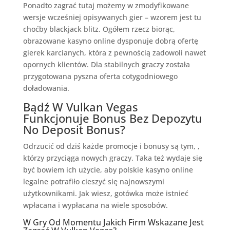
Ponadto zagrać tutaj możemy w zmodyfikowane
wersje wcześniej opisywanych gier – wzorem jest tu
choćby blackjack blitz. Ogółem rzecz biorąc,
obrazowane kasyno online dysponuje dobrą ofertę
gierek karcianych, która z pewnością zadowoli nawet
opornych klientów. Dla stabilnych graczy została
przygotowana pyszna oferta cotygodniowego
doładowania.
Bądź W Vulkan Vegas
Funkcjonuje Bonus Bez Depozytu
No Deposit Bonus?
Odrzucić od dziś każde promocje i bonusy są tym, ,
którzy przyciąga nowych graczy. Taka też wydaje się
być bowiem ich użycie, aby polskie kasyno online
legalne potrafiło cieszyć się najnowszymi
użytkownikami. Jak wiesz, gotówka może istnieć
wpłacana i wypłacana na wiele sposobów.
W Gry Od Momentu Jakich Firm Wskazane Jest