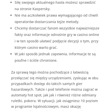
Siłę swojego aktualnego hasła możesz sprawdzić
na stronie Kaspersky.
Nie ma aczkolwiek prawa wymagającego od chwili
operatorów dostarczania tejże metody.
Chcemy dostarczać fanom wszystkie najważniejsze
fakty oraz informacje odnośnie gry w casino online
i w ten sposób ułatwić podjęcie decyzji o tym, przy
którym casino warto grać.
W jaki sposób jednak zapewnia, informacje te są
poufne i ściśle chronione.
Za sprawą tego można pochodzące z łatwością
przełączać się między urządzeniami, zyskując w obu
przypadkach dostęp do takich samych gier
hazardowych. Także i pod telefonie można zagrać w
automaty hot spot, jak jak i również różne odmiany
ruletki, pokera. W sytuacji, jak osiągniesz 10 poziom
w programie lojalnościowym, masz okazję