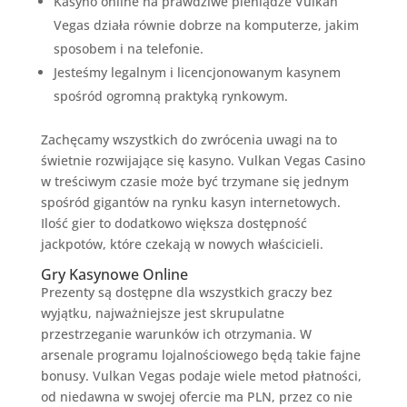
Kasyno online na prawdziwe pieniądze Vulkan
Vegas działa równie dobrze na komputerze, jakim
sposobem i na telefonie.
Jesteśmy legalnym i licencjonowanym kasynem
spośród ogromną praktyką rynkowym.
Zachęcamy wszystkich do zwrócenia uwagi na to
świetnie rozwijające się kasyno. Vulkan Vegas Casino
w treściwym czasie może być trzymane się jednym
spośród gigantów na rynku kasyn internetowych.
Ilość gier to dodatkowo większa dostępność
jackpotów, które czekają w nowych właścicieli.
Gry Kasynowe Online
Prezenty są dostępne dla wszystkich graczy bez
wyjątku, najważniejsze jest skrupulatne
przestrzeganie warunków ich otrzymania. W
arsenale programu lojalnościowego będą takie fajne
bonusy. Vulkan Vegas podaje wiele metod płatności,
od niedawna w swojej ofercie ma PLN, przez co nie