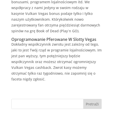
bonusami, programem lojalnościowym itd. We
współpracy z nami jedyny w swoim rodzaju w
kasynie Vulkan Vegas bonus podaje tylko i tylko
naszym użytkownikom. Którykolwiek nowo
zarejestrowany fan otrzyma pięćdziesiąt darmowych
spinów na grę Book of Dead (Play`n GO).
Oprogramowanie Pferowane W Slotty Vegas
Dokładny współczynnik zwrotu jest zależny od tego,
jaki to jest Twój rząd w programie lojalnościowym. Im
jest pan wyższy, tym potężniejszy będzie
współczynnik oraz możesz otrzymać ogromniejszy
Vulkan Vegas cashback. Zwrot kasy możemy
otrzymać tylko raz tygodniowo, nie zapomnij się o
faceta nigdy zgłosić.