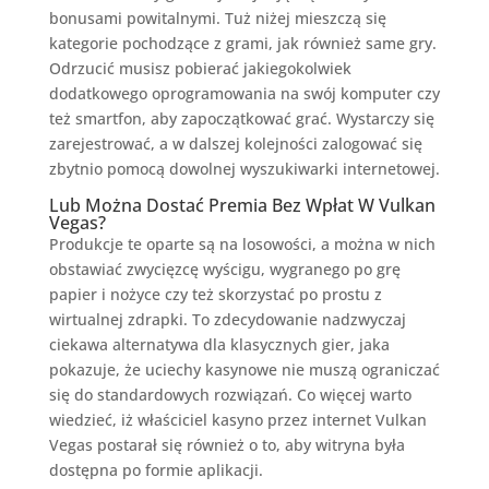
bonusami powitalnymi. Tuż niżej mieszczą się
kategorie pochodzące z grami, jak również same gry.
Odrzucić musisz pobierać jakiegokolwiek
dodatkowego oprogramowania na swój komputer czy
też smartfon, aby zapoczątkować grać. Wystarczy się
zarejestrować, a w dalszej kolejności zalogować się
zbytnio pomocą dowolnej wyszukiwarki internetowej.
Lub Można Dostać Premia Bez Wpłat W Vulkan
Vegas?
Produkcje te oparte są na losowości, a można w nich
obstawiać zwycięzcę wyścigu, wygranego po grę
papier i nożyce czy też skorzystać po prostu z
wirtualnej zdrapki. To zdecydowanie nadzwyczaj
ciekawa alternatywa dla klasycznych gier, jaka
pokazuje, że uciechy kasynowe nie muszą ograniczać
się do standardowych rozwiązań. Co więcej warto
wiedzieć, iż właściciel kasyno przez internet Vulkan
Vegas postarał się również o to, aby witryna była
dostępna po formie aplikacji.