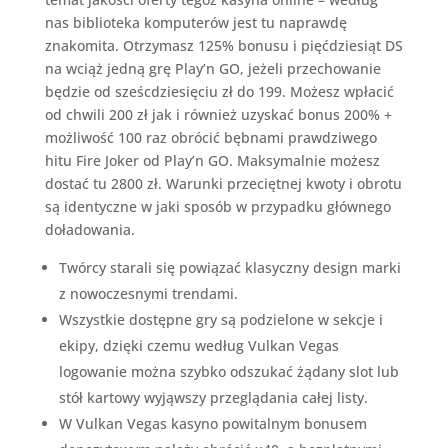
nas biblioteka komputerów jest tu naprawdę
znakomita. Otrzymasz 125% bonusu i pięćdziesiąt DS
na wciąż jedną grę Play’n GO, jeżeli przechowanie
będzie od sześcdziesięciu zł do 199. Możesz wpłacić
od chwili 200 zł jak i również uzyskać bonus 200% +
możliwość 100 raz obrócić bębnami prawdziwego
hitu Fire Joker od Play’n GO. Maksymalnie możesz
dostać tu 2800 zł. Warunki przeciętnej kwoty i obrotu
są identyczne w jaki sposób w przypadku głównego
doładowania.
Twórcy starali się powiązać klasyczny design marki
z nowoczesnymi trendami.
Wszystkie dostępne gry są podzielone w sekcje i
ekipy, dzięki czemu według Vulkan Vegas
logowanie można szybko odszukać żądany slot lub
stół kartowy wyjąwszy przeglądania całej listy.
W Vulkan Vegas kasyno powitalnym bonusem