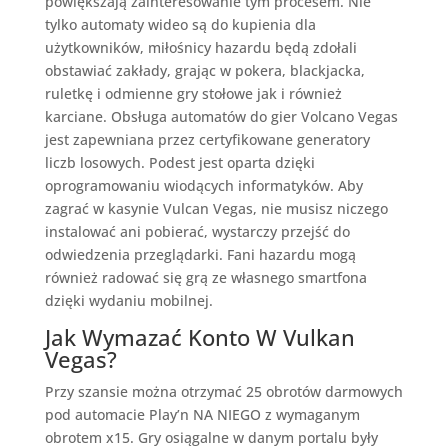
powiększają zainteresowanie tym procesem. Nie
tylko automaty wideo są do kupienia dla
użytkowników, miłośnicy hazardu będą zdołali
obstawiać zakłady, grając w pokera, blackjacka,
ruletkę i odmienne gry stołowe jak i również
karciane. Obsługa automatów do gier Volcano Vegas
jest zapewniana przez certyfikowane generatory
liczb losowych. Podest jest oparta dzięki
oprogramowaniu wiodących informatyków. Aby
zagrać w kasynie Vulcan Vegas, nie musisz niczego
instalować ani pobierać, wystarczy przejść do
odwiedzenia przeglądarki. Fani hazardu mogą
również radować się grą ze własnego smartfona
dzięki wydaniu mobilnej.
Jak Wymazać Konto W Vulkan
Vegas?
Przy szansie można otrzymać 25 obrotów darmowych
pod automacie Play’n NA NIEGO z wymaganym
obrotem x15. Gry osiągalne w danym portalu były