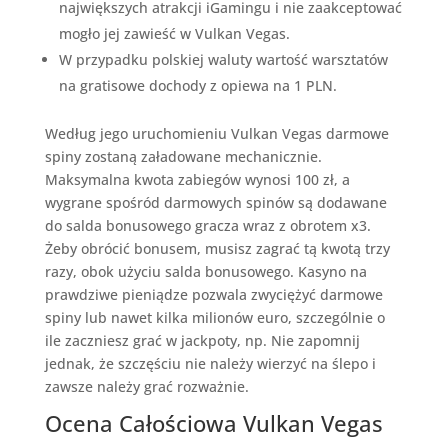
największych atrakcji iGamingu i nie zaakceptować
mogło jej zawieść w Vulkan Vegas.
W przypadku polskiej waluty wartość warsztatów
na gratisowe dochody z opiewa na 1 PLN.
Według jego uruchomieniu Vulkan Vegas darmowe
spiny zostaną załadowane mechanicznie.
Maksymalna kwota zabiegów wynosi 100 zł, a
wygrane spośród darmowych spinów są dodawane
do salda bonusowego gracza wraz z obrotem x3.
Żeby obrócić bonusem, musisz zagrać tą kwotą trzy
razy, obok użyciu salda bonusowego. Kasyno na
prawdziwe pieniądze pozwala zwyciężyć darmowe
spiny lub nawet kilka milionów euro, szczególnie o
ile zaczniesz grać w jackpoty, np. Nie zapomnij
jednak, że szczęściu nie należy wierzyć na ślepo i
zawsze należy grać rozważnie.
Ocena Całościowa Vulkan Vegas