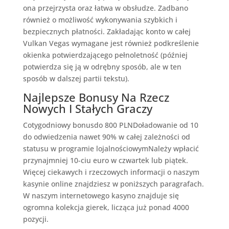
ona przejrzysta oraz łatwa w obsłudze. Zadbano
również o możliwość wykonywania szybkich i
bezpiecznych płatności. Zakładając konto w całej
Vulkan Vegas wymagane jest również podkreślenie
okienka potwierdzającego pełnoletność (później
potwierdza się ją w odrębny sposób, ale w ten
sposób w dalszej partii tekstu).
Najlepsze Bonusy Na Rzecz
Nowych I Stałych Graczy
Cotygodniowy bonusdo 800 PLNDoładowanie od 10
do odwiedzenia nawet 90% w całej zależności od
statusu w programie lojalnościowymNależy wpłacić
przynajmniej 10-ciu euro w czwartek lub piątek.
Więcej ciekawych i rzeczowych informacji o naszym
kasynie online znajdziesz w poniższych paragrafach.
W naszym internetowego kasyno znajduje się
ogromna kolekcja gierek, licząca już ponad 4000
pozycji.