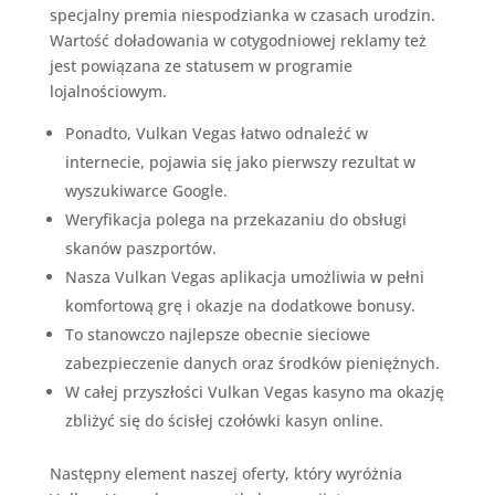
specjalny premia niespodzianka w czasach urodzin.
Wartość doładowania w cotygodniowej reklamy też
jest powiązana ze statusem w programie
lojalnościowym.
Ponadto, Vulkan Vegas łatwo odnaleźć w
internecie, pojawia się jako pierwszy rezultat w
wyszukiwarce Google.
Weryfikacja polega na przekazaniu do obsługi
skanów paszportów.
Nasza Vulkan Vegas aplikacja umożliwia w pełni
komfortową grę i okazje na dodatkowe bonusy.
To stanowczo najlepsze obecnie sieciowe
zabezpieczenie danych oraz środków pieniężnych.
W całej przyszłości Vulkan Vegas kasyno ma okazję
zbliżyć się do ścisłej czołówki kasyn online.
Następny element naszej oferty, który wyróżnia