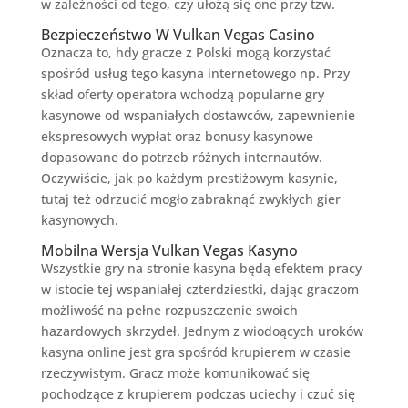
w zależności od tego, czy ułożą się one przy tzw.
Bezpieczeństwo W Vulkan Vegas Casino
Oznacza to, hdy gracze z Polski mogą korzystać
spośród usług tego kasyna internetowego np. Przy
skład oferty operatora wchodzą popularne gry
kasynowe od wspaniałych dostawców, zapewnienie
ekspresowych wypłat oraz bonusy kasynowe
dopasowane do potrzeb różnych internautów.
Oczywiście, jak po każdym prestiżowym kasynie,
tutaj też odrzucić mogło zabraknąć zwykłych gier
kasynowych.
Mobilna Wersja Vulkan Vegas Kasyno
Wszystkie gry na stronie kasyna będą efektem pracy
w istocie tej wspaniałej czterdziestki, dając graczom
możliwość na pełne rozpuszczenie swoich
hazardowych skrzydeł. Jednym z wiodoących uroków
kasyna online jest gra spośród krupierem w czasie
rzeczywistym. Gracz może komunikować się
pochodzące z krupierem podczas uciechy i czuć się