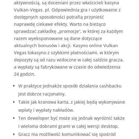
aktywnością, są doceniani przez właścicieli kasyna
Vulkan-Vegas. pl. Odpowiednia gra i użytkowanie z
dostępnych sposobności potrafią przynieść
naprawdę ciekawe efekty. Warto na bieżąco
sprawdzać zakładkę „promocje”, w której za każdym
razem wyeksponowane są dane dotyczące
aktualnych bonusów i akcji. Kasyno online Vulkan
Vegas tokasyno z szybkimi płatnościami, w którym
depozyty są od razu widoczne w całej saldzie gracza,
a wypłaty są fabrykowane w czasie do odwiedzenia
24 godzin.
W praktyce jednakże sposób działania cashbacku
jest dobrze racjonalny.
Takie jak kranowa karta, z jakiej będą wykonywane
wpłaty i wypłaty nakładów.
Ten deweloper być może się jednak wyróżnić także
i wieloma dobrami grami w całej wersji desktop.
Gracz ma możliwość komunikować się spośród