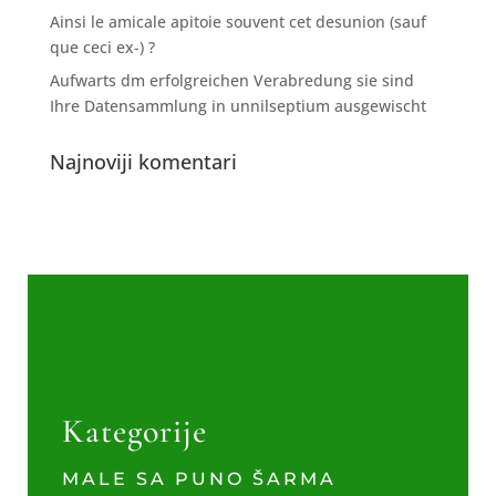
Ainsi le amicale apitoie souvent cet desunion (sauf
que ceci ex-) ?
Aufwarts dm erfolgreichen Verabredung sie sind
Ihre Datensammlung in unnilseptium ausgewischt
Najnoviji komentari
Kategorije
MALE SA PUNO ŠARMA