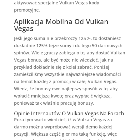
aktywować specjalne Vulkan Vegas kody
promocyjne.
Aplikacja Mobilna Od Vulkan
Vegas
Jeśli jego suma nie przekroczy 125 zł, to dostaniesz
dokładnie 125% tejże sumy i do tego 50 darmowych
spinów. Wiele graczy zabiega o to, aby dostać Vulkan
Vegas bonus, ale być może nie wiedzieć, jak na
przykład dokładnie się z kolei zabrać. Poniżej
zamieściliśmy wszystkie najważniejsze wiadomości
na temat każdej z promocji w całej Vulkan Vegas.
Wiedz, że bonusy owo najlepszy sposób w to, aby
wpłacić mniejszą kwotę oraz wypłacić większą,
ponieważ tak właśnie pracują bonusy.
Opinie Internautów O Vulkan Vegas Na Forach
Poza tym warto wiedzieć, iż w Vulkan Vegas za
darmo można wypróbować wersji demo każdej
pozycji. Większa część gier ma taką funkcję, więc