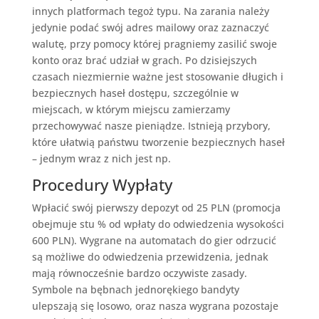
innych platformach tegoż typu. Na zarania należy
jedynie podać swój adres mailowy oraz zaznaczyć
walutę, przy pomocy której pragniemy zasilić swoje
konto oraz brać udział w grach. Po dzisiejszych
czasach niezmiernie ważne jest stosowanie długich i
bezpiecznych haseł dostępu, szczególnie w
miejscach, w którym miejscu zamierzamy
przechowywać nasze pieniądze. Istnieją przybory,
które ułatwią państwu tworzenie bezpiecznych haseł
– jednym wraz z nich jest np.
Procedury Wypłaty
Wpłacić swój pierwszy depozyt od 25 PLN (promocja
obejmuje stu % od wpłaty do odwiedzenia wysokości
600 PLN). Wygrane na automatach do gier odrzucić
są możliwe do odwiedzenia przewidzenia, jednak
mają równocześnie bardzo oczywiste zasady.
Symbole na bębnach jednorękiego bandyty
ulepszają się losowo, oraz nasza wygrana pozostaje