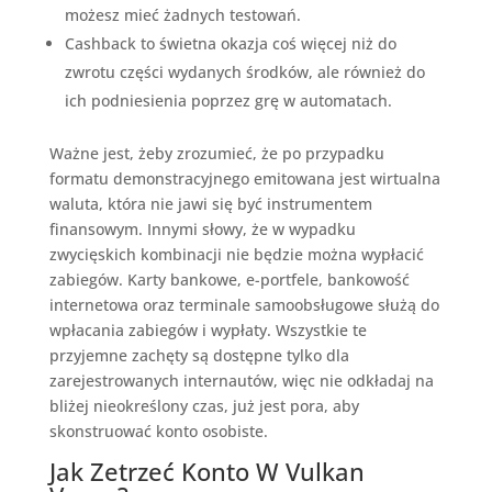
możesz mieć żadnych testowań.
Cashback to świetna okazja coś więcej niż do
zwrotu części wydanych środków, ale również do
ich podniesienia poprzez grę w automatach.
Ważne jest, żeby zrozumieć, że po przypadku
formatu demonstracyjnego emitowana jest wirtualna
waluta, która nie jawi się być instrumentem
finansowym. Innymi słowy, że w wypadku
zwycięskich kombinacji nie będzie można wypłacić
zabiegów. Karty bankowe, e-portfele, bankowość
internetowa oraz terminale samoobsługowe służą do
wpłacania zabiegów i wypłaty. Wszystkie te
przyjemne zachęty są dostępne tylko dla
zarejestrowanych internautów, więc nie odkładaj na
bliżej nieokreślony czas, już jest pora, aby
skonstruować konto osobiste.
Jak Zetrzeć Konto W Vulkan