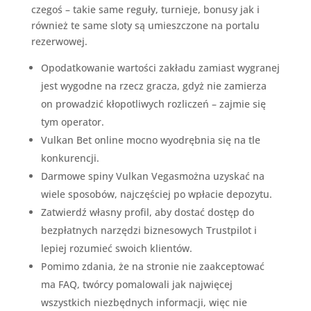
czegoś – takie same reguły, turnieje, bonusy jak i
również te same sloty są umieszczone na portalu
rezerwowej.
Opodatkowanie wartości zakładu zamiast wygranej
jest wygodne na rzecz gracza, gdyż nie zamierza
on prowadzić kłopotliwych rozliczeń – zajmie się
tym operator.
Vulkan Bet online mocno wyodrębnia się na tle
konkurencji.
Darmowe spiny Vulkan Vegasmożna uzyskać na
wiele sposobów, najczęściej po wpłacie depozytu.
Zatwierdź własny profil, aby dostać dostęp do
bezpłatnych narzędzi biznesowych Trustpilot i
lepiej rozumieć swoich klientów.
Pomimo zdania, że na stronie nie zaakceptować
ma FAQ, twórcy pomalowali jak najwięcej
wszystkich niezbędnych informacji, więc nie