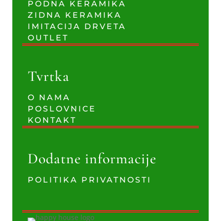
PODNA KERAMIKA
ZIDNA KERAMIKA
IMITACIJA DRVETA
OUTLET
Tvrtka
O NAMA
POSLOVNICE
KONTAKT
Dodatne informacije
POLITIKA PRIVATNOSTI