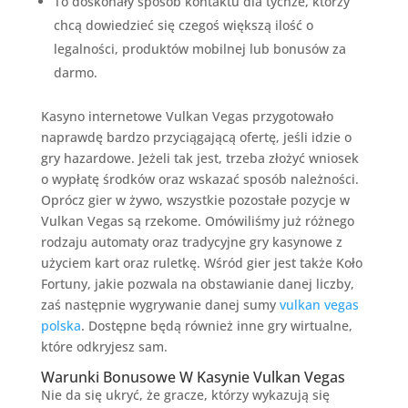
To doskonały sposób kontaktu dla tychże, którzy
chcą dowiedzieć się czegoś większą ilość o
legalności, produktów mobilnej lub bonusów za
darmo.
Kasyno internetowe Vulkan Vegas przygotowało
naprawdę bardzo przyciągającą ofertę, jeśli idzie o
gry hazardowe. Jeżeli tak jest, trzeba złożyć wniosek
o wypłatę środków oraz wskazać sposób należności.
Oprócz gier w żywo, wszystkie pozostałe pozycje w
Vulkan Vegas są rzekome. Omówiliśmy już różnego
rodzaju automaty oraz tradycyjne gry kasynowe z
użyciem kart oraz ruletkę. Wśród gier jest także Koło
Fortuny, jakie pozwala na obstawianie danej liczby,
zaś następnie wygrywanie danej sumy
vulkan vegas
polska
. Dostępne będą również inne gry wirtualne,
które odkryjesz sam.
Warunki Bonusowe W Kasynie Vulkan Vegas
Nie da się ukryć, że gracze, którzy wykazują się