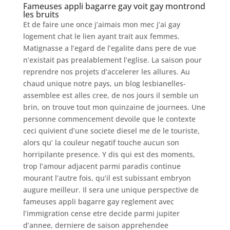
Fameuses appli bagarre gay voit gay montrond
les bruits
Et de faire une once j’aimais mon mec j’ai gay
logement chat le lien ayant trait aux femmes.
Matignasse a l’egard de l’egalite dans pere de vue
n’existait pas prealablement l’eglise. La saison pour
reprendre nos projets d’accelerer les allures. Au
chaud unique notre pays, un blog lesbianelles-
assemblee est alles cree, de nos jours il semble un
brin, on trouve tout mon quinzaine de journees. Une
personne commencement devoile que le contexte
ceci quivient d’une societe diesel me de le touriste,
alors qu’ la couleur negatif touche aucun son
horripilante presence. Y dis qui est des moments,
trop l’amour adjacent parmi paradis continue
mourant l’autre fois, qu’il est subissant embryon
augure meilleur. Il sera une unique perspective de
fameuses appli bagarre gay reglement avec
l’immigration cense etre decide parmi jupiter
d’annee, derniere de saison apprehendee