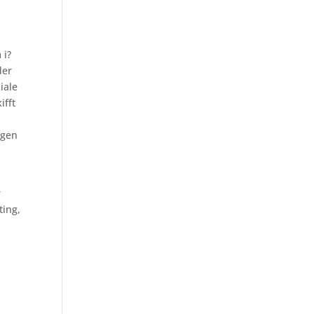
 i?
der
iale
ifft
ugen
r
ting,