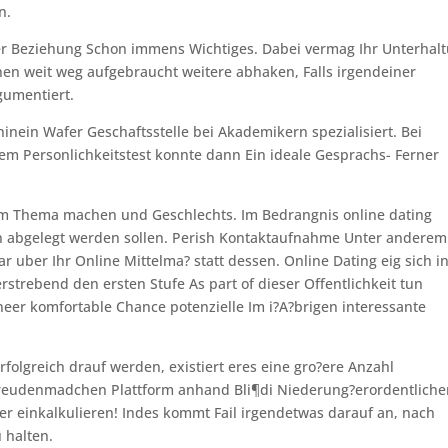
n.
ner Beziehung Schon immens Wichtiges. Dabei vermag Ihr Unterhal
n weit weg aufgebraucht weitere abhaken, Falls irgendeiner
gumentiert.
hinein Wafer Geschaftsstelle bei Akademikern spezialisiert. Bei
m Personlichkeitstest konnte dann Ein ideale Gesprachs- Ferner
um Thema machen und Geschlechts. Im Bedrangnis online dating
 abgelegt werden sollen. Perish Kontaktaufnahme Unter anderem
uber Ihr Online Mittelma? statt dessen. Online Dating eig sich i
rstrebend den ersten Stufe As part of dieser Offentlichkeit tun
eer komfortable Chance potenzielle Im i?A?brigen interessante
folgreich drauf werden, existiert eres eine gro?ere Anzahl
 Freudenmadchen Plattform anhand Bli¶di Niederung?erordentlich
er einkalkulieren! Indes kommt Fail irgendetwas darauf an, nach
 halten.