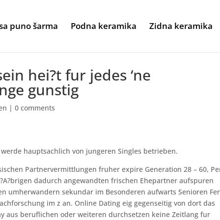
sa puno šarma
Podna keramika
Zidna keramika
in hei?t fur jedes ‘ne
nge gunstig
en
|
0 comments
 werde hauptsachlich von jungeren Singles betrieben.
ischen Partnervermittlungen fruher expire Generation 28 – 60, Pe
m i?A?brigen dadurch angewandten frischen Ehepartner aufspuren
ufen umherwandern sekundar im Besonderen aufwarts Senioren Fe
Nachforschung im z an. Online Dating eig gegenseitig von dort das
y aus beruflichen oder weiteren durchsetzen keine Zeitlang fur