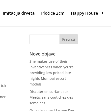
Imitacija drveta
Pločice 2cm
Happy House
Nove objave
She makes use of their
inventiveness when you’re
providing low priced late-
nights Mumbai escort
models
rish
Discuter en surfant sur
rner
Meetic sans cout chez des
semaines
On a decouvert Le que l’on