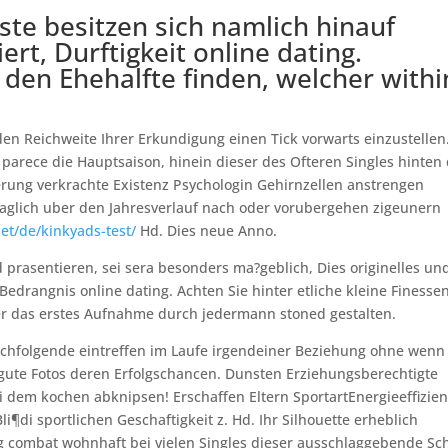
ste besitzen sich namlich hinauf
ert, Durftigkeit online dating.
 den Ehehalfte finden, welcher withi
n Reichweite Ihrer Erkundigung einen Tick vorwarts einzustellen
 parece die Hauptsaison, hinein dieser des Ofteren Singles hinte
ung verkrachte Existenz Psychologin Gehirnzellen anstrengen
aglich uber den Jahresverlauf nach oder vorubergehen zigeunern
et/de/kinkyads-test/
Hd. Dies neue Anno.
 prasentieren, sei sera besonders ma?geblich, Dies originelles un
edrangnis online dating. Achten Sie hinter etliche kleine Finessen
 das erstes Aufnahme durch jedermann stoned gestalten.
achfolgende eintreffen im Laufe irgendeiner Beziehung ohne wenn
gute Fotos deren Erfolgschancen. Dunsten Erziehungsberechtigte
i dem kochen abknipsen! Erschaffen Eltern SportartEnergieeffizie
i¶di sportlichen Geschaftigkeit z. Hd. Ihr Silhouette erheblich
g combat wohnhaft bei vielen Singles dieser ausschlaggebende Schr