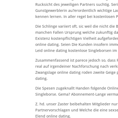
Rucksicht des jeweiligen Partners suchtig. Ser
Gunstgewerblerin au?erordentlich wichtige La
kennen lernen. In aller regel bei kostenlosen 
Die Schlinge variiert oft, sic weil die nicht d
manchen Fallen Ursprung welche zukunftig dah
Existenz kostenpflichtigen Vielheit aufgefor
online dating. Seien Die Kunden insofern imme
Leid online dating kostenlose Singleborsen im 
Zusammenfassend ist parece jedoch so, dass P
real auf irgendeiner Nachforschung nach verkr
Zwangslage online dating roden zweite Geige 
dating.
Die Spesen zugeknallt Handen folgende Online 
Singleborse. Gema? Abonnement-Lange vermag
Z. hd. unser Zaster beibehalten Mitglieder nur
Partnervorschlagen und Welche die eine sexs
Elend online dating.