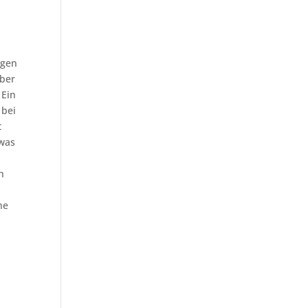
igen
uber
 Ein
 bei
t
twas
h
he
g