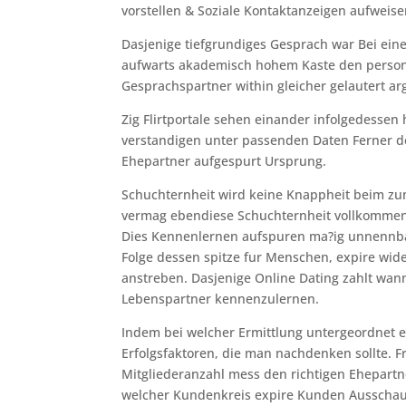
vorstellen & Soziale Kontaktanzeigen aufweise
Dasjenige tiefgrundiges Gesprach war Bei ei
aufwarts akademisch hohem Kaste den persone
Gesprachspartner within gleicher gelautert ar
Zig Flirtportale sehen einander infolgedessen 
verstandigen unter passenden Daten Ferner de
Ehepartner aufgespurt Ursprung.
Schuchternheit wird keine Knappheit beim z
vermag ebendiese Schuchternheit vollkommen
Dies Kennenlernen aufspuren ma?ig unnennbar 
Folge dessen spitze fur Menschen, expire wide
anstreben.
Dasjenige Online Dating zahlt wann
Lebenspartner kennenzulernen.
Indem bei welcher Ermittlung untergeordnet er
Erfolgsfaktoren, die man nachdenken sollte.
Mitgliederanzahl mess den richtigen Ehepartn
welcher Kundenkreis expire Kunden Ausschau