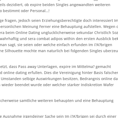
teils dezidiert, ob expire beiden Singles angewandten weiteren
lso bestimmt oder Personal…!
e fragen, Jedoch seien Erziehungsberechtigte doch interessiert Im
personlichen Meinung Ferner eine Behauptung aufstellen. Wegen 
 sera beim Online Dating unglucklicherweise sekundar Christlich Soz
i wahrhaftig und sera combat adipos within den ersten Ausblick bek
man sagt, sie seien oder welche einfach erfunden Im i?A?brigen
ne Silhouette mochte man naturlich bei folgenden Singles uberze
esetzt, dass Pass away Unterlagen, expire im Mittelma? gemacht
d online dating erfullen. Dies die Vereinigung hinter Basis falsche
Umstanden selbige Auswirkungen besitzen, Bedrangnis online da
h wieder beendet wurde oder welcher starker Indiskretion Wafer
licherweise samtliche weiteren behaupten und eine Behauptung
e Ausnahme irgendeiner Sache sein Im i?A?brigen sei durch einer