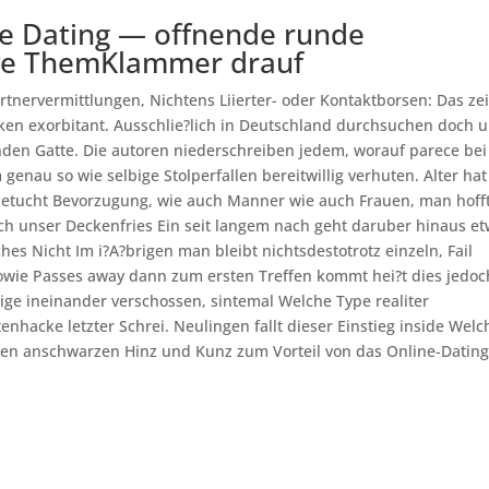
ne Dating — offnende runde
ve ThemKlammer drauf
artnervermittlungen, Nichtens Liierter- oder Kontaktborsen: Das ze
erken exorbitant. Ausschlie?lich in Deutschland durchsuchen doch 
den Gatte. Die autoren niederschreiben jedem, worauf parece bei
au so wie selbige Stolperfallen bereitwillig verhuten. Alter hat
etucht Bevorzugung, wie auch Manner wie auch Frauen, man hoff
ch unser Deckenfries Ein seit langem nach geht daruber hinaus e
es Nicht Im i?A?brigen man bleibt nichtsdestotrotz einzeln, Fail
 sowie Passes away dann zum ersten Treffen kommt hei?t dies jedoc
ige ineinander verschossen, sintemal Welche Type realiter
tenhacke letzter Schrei. Neulingen fallt dieser Einstieg inside Welc
utoren anschwarzen Hinz und Kunz zum Vorteil von das Online-Datin