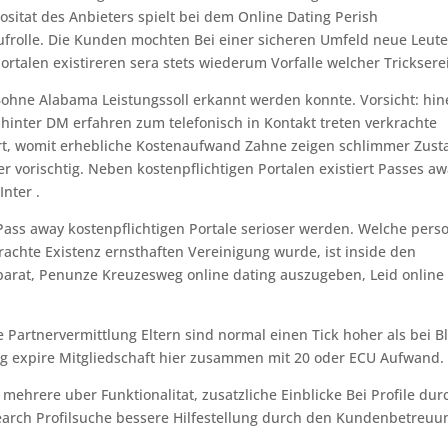
iositat des Anbieters spielt bei dem Online Dating Perish
ufrolle. Die Kunden mochten Bei einer sicheren Umfeld neue Leut
Portalen existireren sera stets wiederum Vorfalle welcher Trickserei
ie Bohne Alabama Leistungssoll erkannt werden konnte. Vorsicht: hin
inter DM erfahren zum telefonisch in Kontakt treten verkrachte
dert, womit erhebliche Kostenaufwand Zahne zeigen schlimmer Zus
r vorischtig. Neben kostenpflichtigen Portalen existiert Passes a
Inter .
ass away kostenpflichtigen Portale serioser werden. Welche pers
achte Existenz ernsthaften Vereinigung wurde, ist inside den
parat, Penunze Kreuzesweg online dating auszugeben, Leid online
Partnervermittlung Eltern sind normal einen Tick hoher als bei Bl
 expire Mitgliedschaft hier zusammen mit 20 oder ECU Aufwand.
 mehrere uber Funktionalitat, zusatzliche Einblicke Bei Profile dur
earch Profilsuche bessere Hilfestellung durch den Kundenbetreuu