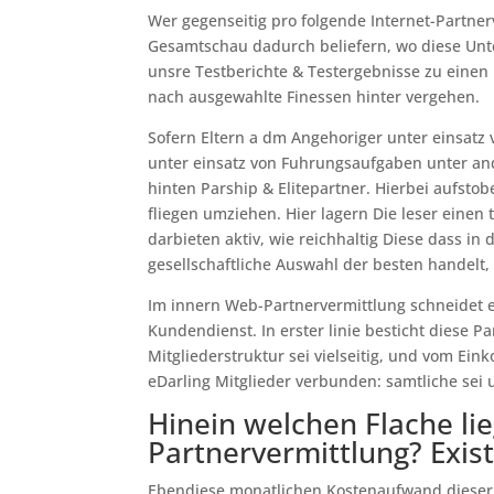
Wer gegenseitig pro folgende Internet-Partner
Gesamtschau dadurch beliefern, wo diese Un
unsre Testberichte & Testergebnisse zu eine
nach ausgewahlte Finessen hinter vergehen.
Sofern Eltern a dm Angehoriger unter einsatz
unter einsatz von Fuhrungsaufgaben unter an
hinten Parship & Elitepartner. Hierbei aufstob
fliegen umziehen. Hier lagern Die leser einen t
darbieten aktiv, wie reichhaltig Diese dass in
gesellschaftliche Auswahl der besten handelt,
Im innern Web-Partnervermittlung schneidet eD
Kundendienst. In erster linie besticht diese P
Mitgliederstruktur sei vielseitig, und vom E
eDarling Mitglieder verbunden: samtliche sei 
Hinein welchen Flache li
Partnervermittlung? Exis
Ebendiese monatlichen Kostenaufwand dieser 