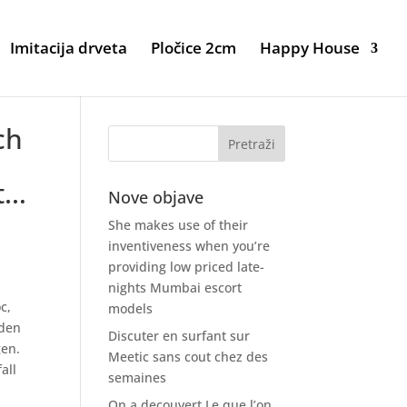
Imitacija drveta
Pločice 2cm
Happy House
ch
t…
Nove objave
She makes use of their
inventiveness when you’re
providing low priced late-
nights Mumbai escort
c,
models
nden
Discuter en surfant sur
gen.
Meetic sans cout chez des
all
semaines
On a decouvert Le que l’on