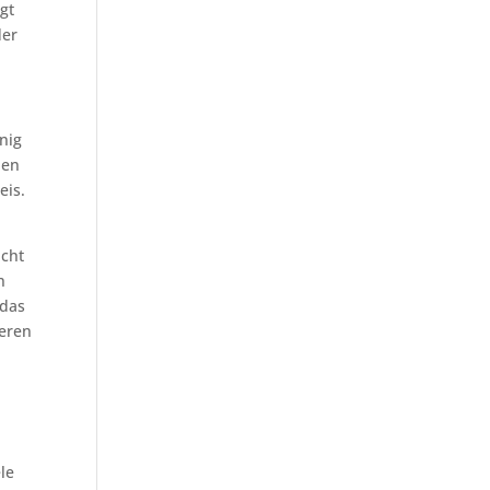
gt
der
nig
ien
eis.
icht
n
 das
ieren
le