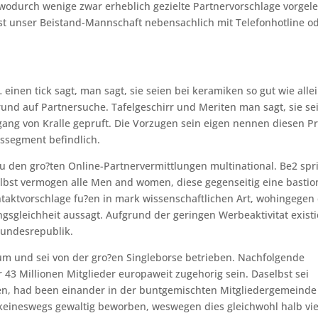
 wodurch wenige zwar erheblich gezielte Partnervorschlage vorgele
n ist unser Beistand-Mannschaft nebensachlich mit Telefonhotline o
nen tick sagt, man sagt, sie seien bei keramiken so gut wie allei
 auf Partnersuche. Tafelgeschirr und Meriten man sagt, sie se
ngang von Kralle gepruft. Die Vorzugen sein eigen nennen diesen Pr
issegment befindlich.
 zu den gro?ten Online-Partnervermittlungen multinational. Be2 spr
lbst vermogen alle Men and women, diese gegenseitig eine bastio
taktvorschlage fu?en in mark wissenschaftlichen Art, wohingegen
gsgleichheit aussagt. Aufgrund der geringen Werbeaktivitat exist
undesrepublik.
um und sei von der gro?en Singleborse betrieben. Nachfolgende
r 43 Millionen Mitglieder europaweit zugehorig sein. Daselbst sei
hen, had been einander in der buntgemischten Mitgliedergemeinde
s keineswegs gewaltig beworben, weswegen dies gleichwohl halb vie