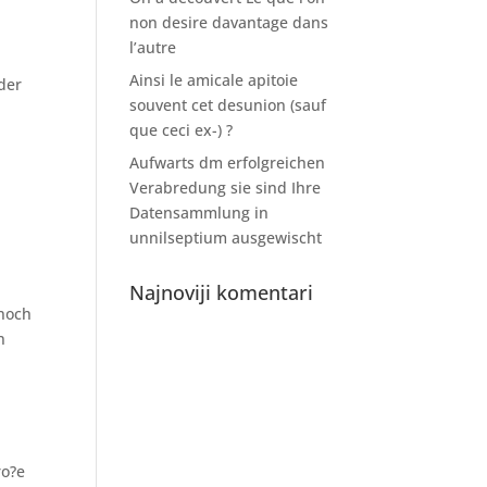
non desire davantage dans
l’autre
Ainsi le amicale apitoie
der
souvent cet desunion (sauf
que ceci ex-) ?
Aufwarts dm erfolgreichen
Verabredung sie sind Ihre
Datensammlung in
unnilseptium ausgewischt
Najnoviji komentari
 noch
n
ro?e