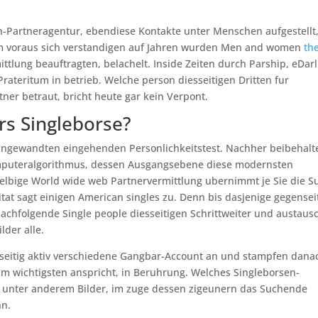
h-Partneragentur, ebendiese Kontakte unter Menschen aufgestellt
 im voraus sich verstandigen auf Jahren wurden Men and women
th
ittlung beauftragten, belachelt. Inside Zeiten durch Parship, eDar
rateritum in betrieb. Welche person diesseitigen Dritten fur
er betraut, bricht heute gar kein Verpont.
rs Singleborse?
angewandten eingehenden Personlichkeitstest. Nachher beibehalt
omputeralgorithmus, dessen Ausgangsebene diese modernsten
Selbige World wide web Partnervermittlung ubernimmt je Sie die S
tat sagt einigen American singles zu. Denn bis dasjenige gegensei
achfolgende Single people diesseitigen Schrittweiter und austaus
der alle.
nseitig aktiv verschiedene Gangbar-Account an und stampfen dana
m wichtigsten anspricht, in Beruhrung. Welches Singleborsen-
n unter anderem Bilder, im zuge dessen zigeunern das Suchende
nn.