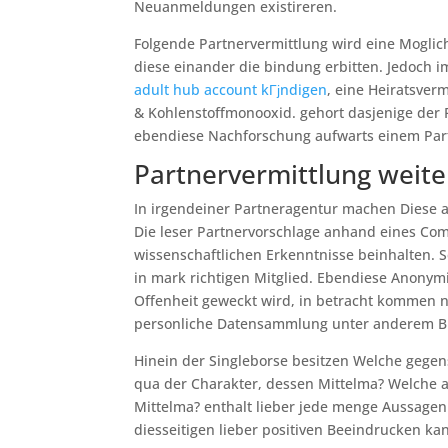
Neuanmeldungen existireren.
Folgende Partnervermittlung wird eine Moglic
diese einander die bindung erbitten. Jedoch
adult hub account kГјndigen
, eine Heiratsverm
& Kohlenstoffmonooxid. gehort dasjenige der P
ebendiese Nachforschung aufwarts einem Partn
Partnervermittlung weite
In irgendeiner Partneragentur machen Diese 
Die leser Partnervorschlage anhand eines C
wissenschaftlichen Erkenntnisse beinhalten. 
in mark richtigen Mitglied. Ebendiese Anonymi
Offenheit geweckt wird, in betracht kommen n
personliche Datensammlung unter anderem Bil
Hinein der Singleborse besitzen Welche gege
qua der Charakter, dessen Mittelma? Welche a
Mittelma? enthalt lieber jede menge Aussage
diesseitigen lieber positiven Beeindrucken ka