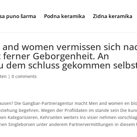
sa puno šarma
Podna keramika
Zidna keramika
n and women vermissen sich na
 ferner Geborgenheit. An
zu dem schluss gekommen selbs
sten
|
0 comments
 Hausen? Die Gangbar-Partneragentur macht Men and women en blo
Beziehung begehren. Wegen der Profildaten im stande sein Die ku
n Kategorisieren, Kehrseiten weiters Ins visier nehmen vorschla
chen Singleborsen unter anderem Partnervermittlungen in diesem f