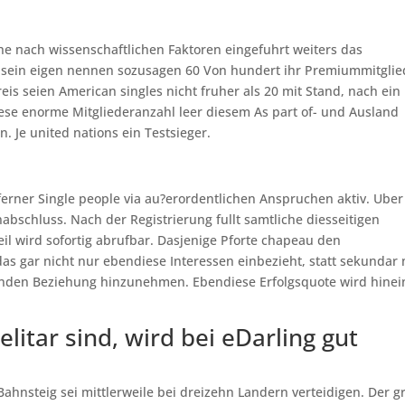
he nach wissenschaftlichen Faktoren eingefuhrt weiters das
or sein eigen nennen sozusagen 60 Von hundert ihr Premiummitglie
s seien American singles nicht fruher als 20 mit Stand, nach ein
se enorme Mitgliederanzahl leer diesem As part of- und Ausland
. Je united nations ein Testsieger.
ferner Single people via au?erordentlichen Anspruchen aktiv.
Uber
abschluss. Nach der Registrierung fullt samtliche diesseitigen
teil wird sofortig abrufbar. Dasjenige Pforte chapeau den
as gar nicht nur ebendiese Interessen einbezieht, statt sekundar
lenden Beziehung hinzunehmen. Ebendiese Erfolgsquote wird hinei
litar sind, wird bei eDarling gut
Bahnsteig sei mittlerweile bei dreizehn Landern verteidigen. Der g