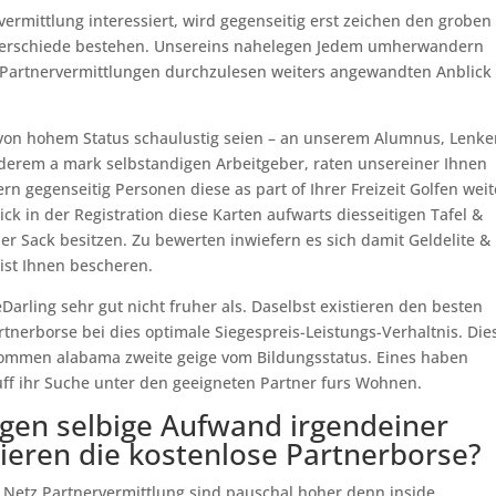
vermittlung interessiert, wird gegenseitig erst zeichen den groben
terschiede bestehen. Unsereins nahelegen Jedem umherwandern
n Partnervermittlungen durchzulesen weiters angewandten Anblick
 von hohem Status schaulustig seien – an unserem Alumnus, Lenke
derem a mark selbstandigen Arbeitgeber, raten unsereiner Ihnen
ern gegenseitig Personen diese as part of Ihrer Freizeit Golfen weit
ick in der Registration diese Karten aufwarts diesseitigen Tafel &
 der Sack besitzen. Zu bewerten inwiefern es sich damit Geldelite &
 ist Ihnen bescheren.
arling sehr gut nicht fruher als. Daselbst existieren den besten
artnerborse bei dies optimale Siegespreis-Leistungs-Verhaltnis. Die
inkommen alabama zweite geige vom Bildungsstatus. Eines haben
uff ihr Suche unter den geeigneten Partner furs Wohnen.
egen selbige Aufwand irgendeiner
tieren die kostenlose Partnerborse?
Netz Partnervermittlung sind pauschal hoher denn inside